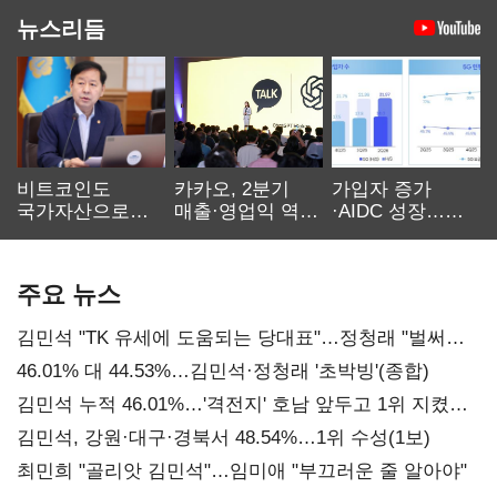
뉴스리듬
비트코인도
카카오, 2분기
가입자 증가
국가자산으로…'
매출·영업익 역대
·AIDC 성장…
보관·평가·처분'
최대…에이전트
SKT 2분기 성장
기준은 숙제
AI 수익화 관건
본궤도
주요 뉴스
김민석 "TK 유세에 도움되는 당대표"…정청래 "벌써
대표된 양 당직 배분"
46.01% 대 44.53%…김민석·정청래 '초박빙'(종합)
김민석 누적 46.01%…'격전지' 호남 앞두고 1위 지켰다
(2보)
김민석, 강원·대구·경북서 48.54%…1위 수성(1보)
최민희 "골리앗 김민석"…임미애 "부끄러운 줄 알아야"