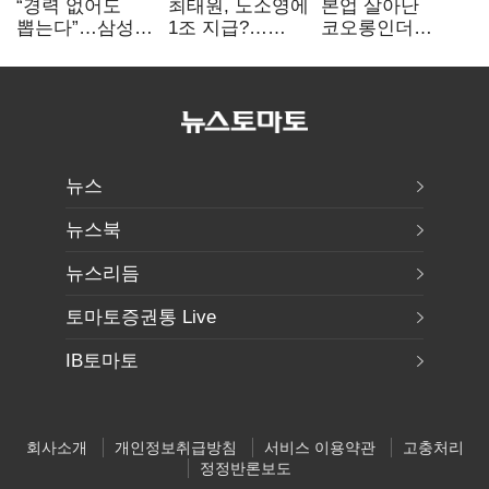
“경력 없어도
최태원, 노소영에
본업 살아난
뽑는다”…삼성
1조 지급?…
코오롱인더
·TSMC, 미
재상고 여부 주목
·HS효성…AI·
반도체 인재
배터리 소재로
쟁탈전
보폭 확대
뉴스
뉴스북
뉴스리듬
토마토증권통 Live
IB토마토
회사소개
개인정보취급방침
서비스 이용약관
고충처리
정정반론보도