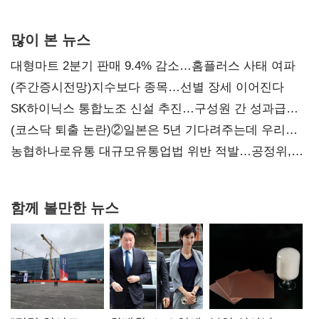
많이 본 뉴스
대형마트 2분기 판매 9.4% 감소…홈플러스 사태 여파
(주간증시전망)지수보다 종목…선별 장세 이어진다
SK하이닉스 통합노조 신설 추진…구성원 간 성과급
불만 확산
(코스닥 퇴출 논란)②일본은 5년 기다려주는데 우리는
당장 퇴출?…시간만으론 부족한 코스닥 구하기
농협하나로유통 대규모유통업법 위반 적발…공정위,
과징금 4억6200만원 부과
함께 볼만한 뉴스