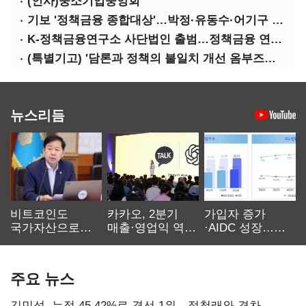
(인사)중소기업중앙회
기보 '정책금융 종합대상'…박정·유동수·어기구 '대전환 대상'
K-정책금융연구소 사단법인 출범…정책금융 연구 본격화
(특별기고) '담론과 정책의 불일치 개선 옴부즈만 운동'을 시작하며
뉴스리듬
비트코인도
카카오, 2분기
가입자 증가
국가자산으로…'
매출·영업익 역대
·AIDC 성장…
보관·평가·처분'
최대…에이전트
SKT 2분기 성장
기준은 숙제
AI 수익화 관건
본궤도
주요 뉴스
김민석, 누적 45.42%로 경선 1위…정청래와 격차