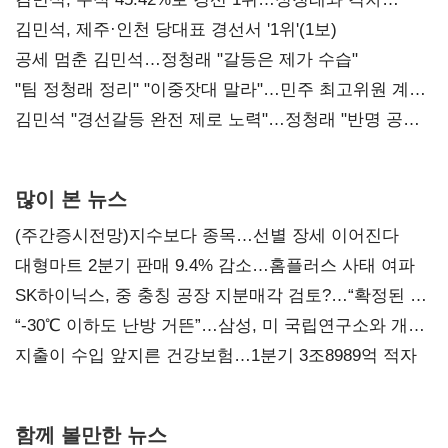
0.86%p(2보)
김민석, 제주·인천 당대표 경선서 '1위'(1보)
공세 멈춘 김민석…정청래 "갈등은 제가 수습"
"팀 정청래 정리" "이중잣대 말라"…민주 최고위원 계파
다툼 격화
김민석 "경선갈등 완전 제로 노력"…정청래 "반명 공세
사과부터"
많이 본 뉴스
(주간증시전망)지수보다 종목…선별 장세 이어진다
대형마트 2분기 판매 9.4% 감소…홈플러스 사태 여파
SK하이닉스, 중 충칭 공장 지분매각 검토?…“확정된 바
없어”
“-30℃ 이하도 난방 거뜬”…삼성, 미 국립연구소와 개발
협력
지출이 수입 앞지른 건강보험…1분기 3조8989억 적자
함께 볼만한 뉴스