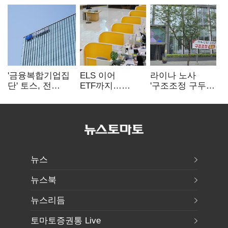
'금융복합기업집
ELS 이어
라이나 노사
단' 토스, 전
ETF까지…
'구조조정 구두
계열사 내부통제
고위험상품 판매
합의안' 도출
표준화
제동 걸린 은행
뉴스
뉴스북
뉴스리듬
토마토증권통 Live