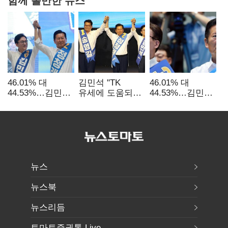
46.01% 대
김민석 "TK
46.01% 대
44.53%…김민석·
유세에 도움되는
44.53%…김민석·
정청래
당대표"…정청래
정청래
'초박빙'(종합
"벌써 대표된 양
'초박빙'(종합)
2보)
당직 배분"
뉴스
뉴스북
뉴스리듬
토마토증권통 Live