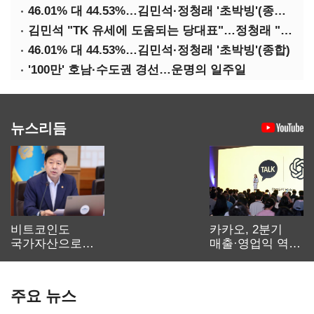
46.01% 대 44.53%…김민석·정청래 '초박빙'(종합 2보)
김민석 "TK 유세에 도움되는 당대표"…정청래 "벌써 대표된 양 당직 배분"
46.01% 대 44.53%…김민석·정청래 '초박빙'(종합)
'100만' 호남·수도권 경선…운명의 일주일
뉴스리듬
비트코인도
카카오, 2분기
국가자산으로…'
매출·영업익 역대
보관·평가·처분'
최대…에이전트
기준은 숙제
AI 수익화 관건
주요 뉴스