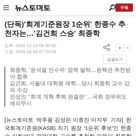
구독
(단독)'회계기준원장 1순위' 한종수 추
천자는…'김건희 스승' 최종학
입력: 2025-12-14 06:00:00
수정: 2025-12-15 07:33:59
답글쓰기
최종학, '윤석열 인수위' 깜짝 발탁…윤핵관 추천받
아 합류
김건희, 서울대 대학원 재학…당시 최종학 교수 강
의 수강
전성인 "회계 개혁 후퇴 완결판"…국회 정무위도
예의주시
[뉴스토마토 박주용·김성은·이효진
·이지우
기자] 한
국회계기준원(KASB) 차기 원장 '1순위 후보'인 한종