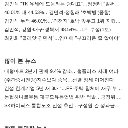
김민석 "TK 유세에 도움되는 당대표"…정청래 "벌써
대표된 양 당직 배분"
46.01% 대 44.53%…김민석·정청래 '초박빙'(종합)
김민석 누적 46.01%…'격전지' 호남 앞두고 1위 지켰다
(2보)
김민석, 강원·대구·경북서 48.54%…1위 수성(1보)
최민희 "골리앗 김민석"…임미애 "부끄러운 줄 알아야"
많이 본 뉴스
대형마트 2분기 판매 9.4% 감소…홈플러스 사태 여파
(주간증시전망)지수보다 종목…선별 장세 이어진다
건설 한계기업 5년 새 3배↑…PF·주택 침체에 재무 부담
확대
농협하나로유통 대규모유통업법 위반 적발…공정위,
과징금 4억6200만원 부과
SK하이닉스 통합노조 신설 추진…구성원 간 성과급
불만 확산
함께 볼만한 뉴스