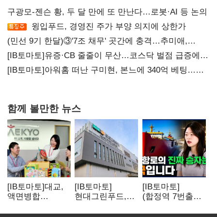
구광모-젠슨 황, 두 달 만에 또 만난다…로봇·AI 등 논의
윙입푸드, 경영진 주가 부양 의지에 상한가
(민선 9기 한달)③'7조 채무' 곳간에 충격…추미애,
20년만에 '비상재정' 선언 승부수
[IB토마토]유증·CB 줄줄이 무산…코스닥 벌점 급증에
상폐 압박
[IB토마토]아워홈 떠난 구미현, 본느에 340억 베팅…
가족 지배체제 구축
함께 볼만한 뉴스
[IB토마토]대교,
[IB토마토]
[IB토마토]
액면병합
현대그린푸드,
(합정역 7번출구)
앞두고도 '1000원
수익성 본궤도…
북극길 열리자
룰' 경고장…
실적 개선에
K조선 뜬다