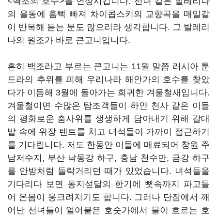
<백조의 호수>를 연상시킵니다. 선녀 같은 발레리나
의 율동에 흠뻑 빠져 차이콥스키의 교향곡을 매일같
이 반복해 듣는 분도 많으리라 생각합니다. 그 발레리
나의 원조가 바로 큰고니입니다.
흔히 백조라고 부르는 큰고니는 11월 말쯤 러시아 툰
드라의 추위를 피해 우리나라 해안가의 호수를 찾았
다가 이듬해 3월에 돌아가는 희귀한 겨울철새입니다.
겨울철이면 수많은 탐조객들이 하얀 천사 같은 이들
의 평화로운 춤사위를 생생하게 담아내기 위해 갈대
밭 속에 위장 텐트를 치고 녀석들이 가까이 접근하기
를 기다립니다. 저도 한동안 이들에 매료되어 창원 주
남저수지, 부산 낙동강 하구, 충남 천수만, 금강 하구
를 안방처럼 들락거리던 때가 있었습니다. 녀석들을
기다리다 보면 동지섣달의 한기에 뼛속까지 파고들
어 온몸이 웅크려지기도 합니다. 그러나 단잠에서 깨
어난 선녀들이 얼어붙은 호숫가에서 물이 흐르는 호