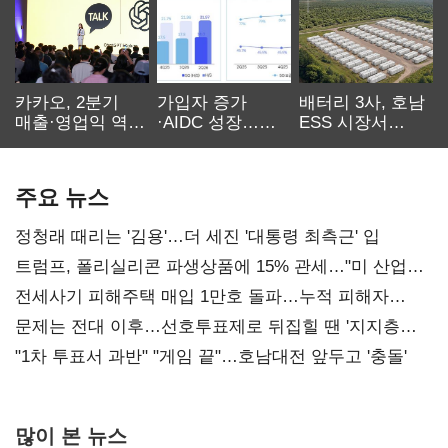
카카오, 2분기
가입자 증가
배터리 3사, 호남
매출·영업익 역대
·AIDC 성장…
ESS 시장서
최대…에이전트
SKT 2분기 성장
‘격돌’
AI 수익화 관건
본궤도
주요 뉴스
정청래 때리는 '김용'…더 세진 '대통령 최측근' 입
트럼프, 폴리실리콘 파생상품에 15% 관세…"미 산업
재건"
전세사기 피해주택 매입 1만호 돌파…누적 피해자
4만278명
문제는 전대 이후…선호투표제로 뒤집힐 땐 '지지층
불복'
"1차 투표서 과반" "게임 끝"…호남대전 앞두고 '충돌'
많이 본 뉴스