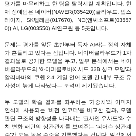
평가를 마무리하고 한 팀을 탈락시킬 계획입니다. 현
재 정예팀은 네이버(
NAVER(035420)
)클라우드, 업스
테이지,
SK텔레콤(017670)
, NC(
엔씨소프트(03657
0)
) AI,
LG(003550)
AI연구원 등 5곳입니다.
문제는 평가를 앞둔 초반부터 독자 AI라는 정의 자체
가 흔들리고 있다는 점입니다. 네이버클라우드가 1차
결과물로 공개한 모델을 두고, 일부 분석에서는 네이
버클라우드의 '하이퍼클로바X 시드 32B 싱크 모델'과
알리바바의 '큐웬 2.4' 계열 언어 모델 간 내부 구조 유
사성이 높게 나타났다는 분석이 제기됐습니다.
두 모델의 학습 결과를 좌우하는 '가중치'와 이미지
인식에 사용되는 '비전 인코더'를 비교한 결과, 모델
판단 구조의 방향성을 나타내는 '코사인 유사도'와 수
치 변화 패턴의 상관관계를 보여주는 '피어슨 상관계
수'가 모두 높은 수준을 기록했다는 겁니다. 일각에서