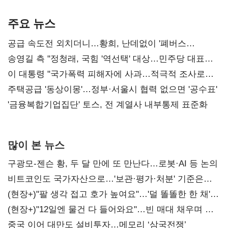
기준은 숙제
AI 수익화 관건
본궤도
주요 뉴스
공급 속도전 외치더니…황희, 난데없이 '폐버스
리모델링' 제안
송영길 측 "정청래, 국힘 '역선택' 대상…민주당 대표로
총선 지휘 못해"
이 대통령 "국가폭력 피해자에 사과…적극적 조사로
진실 밝혀야"
주택공급 '동상이몽'…정부·서울시 협력 없으면 '공수표'
'금융복합기업집단' 토스, 전 계열사 내부통제 표준화
많이 본 뉴스
구광모-젠슨 황, 두 달 만에 또 만난다…로봇·AI 등 논의
비트코인도 국가자산으로…'보관·평가·처분' 기준은
숙제
(현장+)"팔 생각 접고 호가 높여요"…'덜 똘똘한 한 채'
20억 키맞추기
(현장+)"12일엔 물건 다 들어와요"…빈 매대 채우며 문
연 홈플러스
중국 이어 대만도 설비투자…메모리 ‘삼국전쟁’