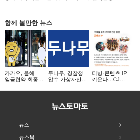
함께 볼만한 뉴스
카카오, 올해
두나무, 경찰청
티빙·콘텐츠 IP
임금협약 최종
압수 가상자산
키운다…CJ
타결…연봉 6.3%
보관 맡는다…
ENM, 하반기
인상·격려금
커스터디 사업
글로벌 확장 가속
300만원
최종 낙찰
뉴스
뉴스북