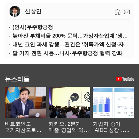
신상민
(인사)우주항공청
높아진 부채비율 200% 문턱…가상자산업계 '생존 시험대'
내년 코인 과세 강행…관건은 '취득가액 산정·자산 이동'
달 기지 전환 시동…나사·우주항공청 협력 강화
뉴스리듬
비트코인도
카카오, 2분기
가입자 증가
국가자산으로…'
매출·영업익 역대
·AIDC 성장…
보관·평가·처분'
최대…에이전트
SKT 2분기 성장