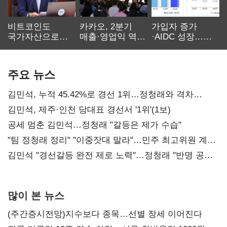
비트코인도
카카오, 2분기
가입자 증가
국가자산으로…'
매출·영업익 역대
·AIDC 성장…
보관·평가·처분'
최대…에이전트
SKT 2분기 성장
기준은 숙제
AI 수익화 관건
본궤도
주요 뉴스
김민석, 누적 45.42%로 경선 1위…정청래와 격차
0.86%p(2보)
김민석, 제주·인천 당대표 경선서 '1위'(1보)
공세 멈춘 김민석…정청래 "갈등은 제가 수습"
"팀 정청래 정리" "이중잣대 말라"…민주 최고위원 계파
다툼 격화
김민석 "경선갈등 완전 제로 노력"…정청래 "반명 공세
사과부터"
많이 본 뉴스
(주간증시전망)지수보다 종목…선별 장세 이어진다