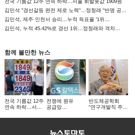
전국 기름값 12주 연속 하락…서울 휘발윳값 1909원
김민석 "경선갈등 완전 제로 노력"…정청래 "반명 공세
사과부터"
김민석, 제주·인천서 승리…누적 득표율 '1위
탈환'(종합)
김민석, 누적 45.42%로 경선 1위…정청래와 격차
0.86%p(2보)
함께 볼만한 뉴스
전국 기름값 12주
전쟁에 원유
반도체공학회
연속 하락…서울
공급망
“연구개발직 주
휘발윳값 1909원
흔들리자…K-
52시간제
정유, 에너지안보
개선해야”
핵심으로 재부상