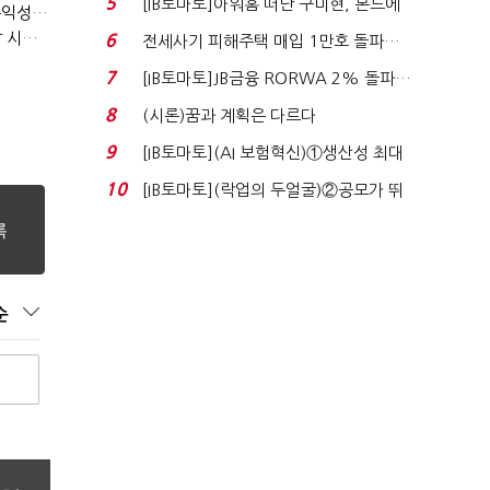
5
[IB토마토]아워홈 떠난 구미현, 본느에
LGU+, "AI 투자 확대에도 외부 차입 없다"…파주 AIDC 수익성 자신
340억 베팅…가...
LG헬로비전, 2분기 영업익 30억…방송침체에 교육용 단말 시장도 축소
6
전세사기 피해주택 매입 1만호 돌파…
누적 피해자 4만2...
7
[IB토마토]JB금융 RORWA 2% 돌파…
실적 견인은 은행 ...
8
(시론)꿈과 계획은 다르다
9
[IB토마토](AI 보험혁신)①생산성 최대
80% 개선…현실...
10
[IB토마토](락업의 두얼굴)②공모가 뛰
자 첫날 매도…FI ...
순