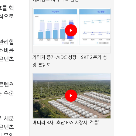
호를 핵
방식으로
·관리할
 소비를
가입자 증가·AIDC 성장…SKT 2분기 성
 콘텐츠
장 본궤도
 콘텐츠
는 수준
로 세분
배터리 3사, 호남 ESS 시장서 ‘격돌’
 콘텐츠
의 무의