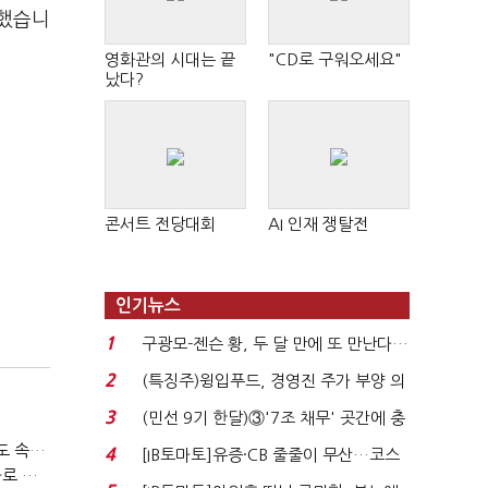
말했습니
영화관의 시대는 끝
"CD로 구워오세요"
났다?
콘서트 전당대회
AI 인재 쟁탈전
인기뉴스
1
구광모-젠슨 황, 두 달 만에 또 만난다…
로봇·AI 등 논...
2
(특징주)윙입푸드, 경영진 주가 부양 의
지에 상한가...
3
(민선 9기 한달)③'7조 채무' 곳간에 충
격…추미애, 20년...
티빙 첫 분기 흑자…"2031년까지 KBO 독점, 웨이브 합병도 속도"
4
[IB토마토]유증·CB 줄줄이 무산…코스
박윤영 KT 대표, AIDC 현장경영…"AX 플랫폼 핵심 인프라로 키운다"
닥 벌점 급증에 ...