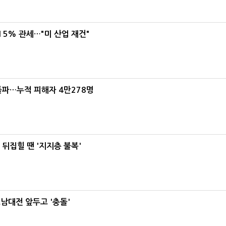
5% 관세…"미 산업 재건"
돌파…누적 피해자 4만278명
뒤집힐 땐 '지지층 불복'
호남대전 앞두고 '충돌'