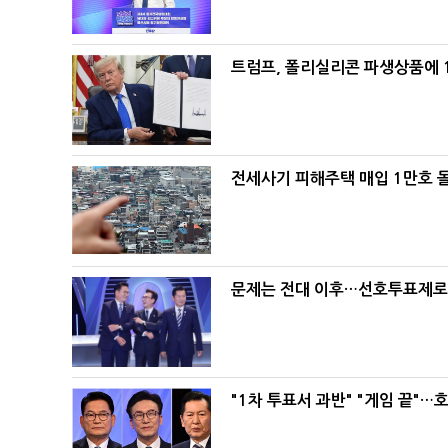
트럼프, 폴리실리콘 파생상품에 1
전세사기 피해주택 매입 1만호 
문제는 전대 이후…선호투표제로 
"1차 투표서 과반" "게임 끝"…