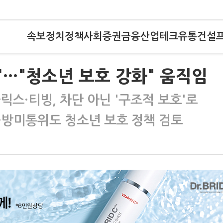
속보
정치
정책
사회
증권
금융
산업
테크
유통
건설
화'…"청소년 보호 강화" 움직임
스·티빙, 차단 아닌 '구조적 보호'로
…방미통위도 청소년 보호 정책 검토