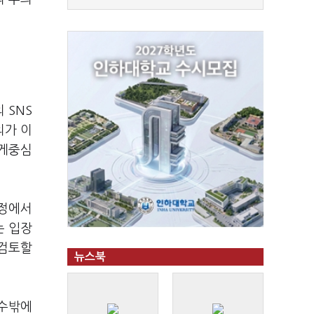
 SNS
의가 이
무게중심
과정에서
는 입장
 검토할
뉴스북
 수밖에