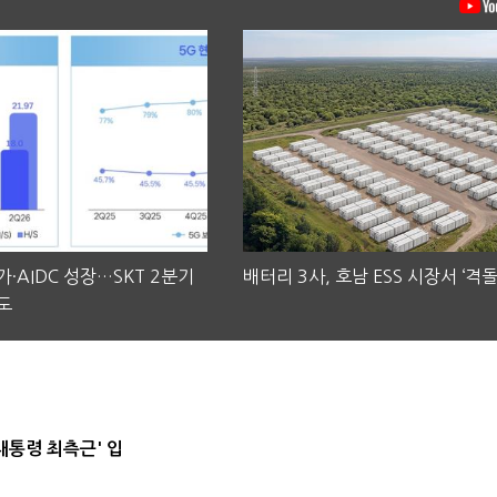
·AIDC 성장…SKT 2분기
배터리 3사, 호남 ESS 시장서 ‘격돌
도
대통령 최측근' 입