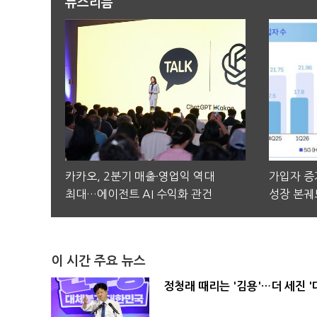
뉴스리듬
카카오, 2분기 매출·영업익 역대
가입자 증가
최대…에이전트 AI 수익화 관건
성장 본궤
이 시간 주요 뉴스
정청래 때리는 '김용'…더 세진 '