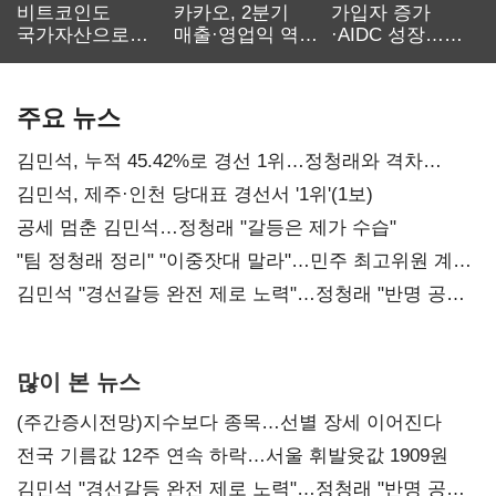
비트코인도
카카오, 2분기
가입자 증가
국가자산으로…'
매출·영업익 역대
·AIDC 성장…
보관·평가·처분'
최대…에이전트
SKT 2분기 성장
기준은 숙제
AI 수익화 관건
본궤도
주요 뉴스
김민석, 누적 45.42%로 경선 1위…정청래와 격차
0.86%p(2보)
김민석, 제주·인천 당대표 경선서 '1위'(1보)
공세 멈춘 김민석…정청래 "갈등은 제가 수습"
"팀 정청래 정리" "이중잣대 말라"…민주 최고위원 계파
다툼 격화
김민석 "경선갈등 완전 제로 노력"…정청래 "반명 공세
사과부터"
많이 본 뉴스
(주간증시전망)지수보다 종목…선별 장세 이어진다
전국 기름값 12주 연속 하락…서울 휘발윳값 1909원
김민석 "경선갈등 완전 제로 노력"…정청래 "반명 공세