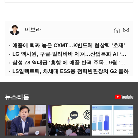
이보라
애플에 퇴짜 놓은 CXMT…K반도체 협상력 ‘호재’
LG 엑사원, 구글·알리바바 제쳐…산업특화 AI ‘속도’
삼성 Z8 역대급 ‘흥행’에 애플 반격 주목…9월 ‘폴더블 대전’
LS일렉트릭, 차세대 ESS용 전력변환장치 G2 출하
뉴스리듬