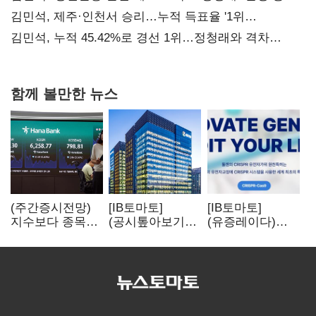
사과부터"
김민석, 제주·인천서 승리…누적 득표율 '1위
탈환'(종합)
김민석, 누적 45.42%로 경선 1위…정청래와 격차
0.86%p(2보)
함께 볼만한 뉴스
(주간증시전망)
[IB토마토]
[IB토마토]
지수보다 종목…
(공시톺아보기)
(유증레이다)
선별 장세
수주 공시, 왜
툴젠, 조달액
이어진다
바로 매출로
3분의 1 토막…
잡히지 않을까
특허소송
비용부터 챙긴다