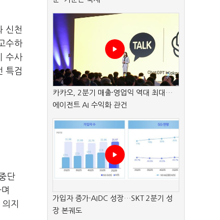
과 신천
 고수하
지 수사
번 특검
카카오, 2분기 매출·영업익 역대 최대…
에이전트 AI 수익화 관건
 중단
라며
가입자 증가·AIDC 성장…SKT 2분기 성
 의지
장 본궤도