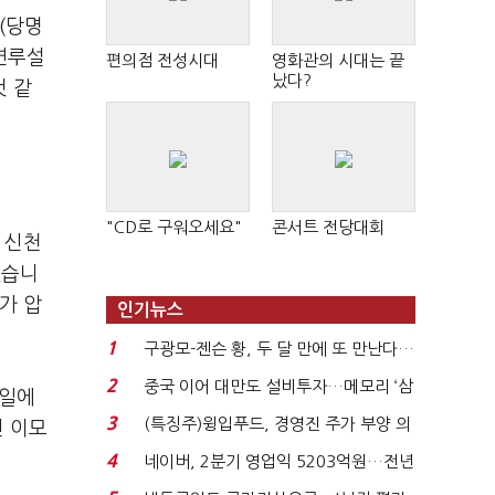
(당명
 연루설
편의점 전성시대
영화관의 시대는 끝
났다?
것 같
"CD로 구워오세요"
콘서트 전당대회
 신천
했습니
가 압
인기뉴스
1
구광모-젠슨 황, 두 달 만에 또 만난다…
로봇·AI 등 논...
2
중국 이어 대만도 설비투자…메모리 ‘삼
1일에
국전쟁’
3
(특징주)윙입푸드, 경영진 주가 부양 의
신 이모
지에 상한가...
4
네이버, 2분기 영업익 5203억원…전년
비 0.2% 감소...