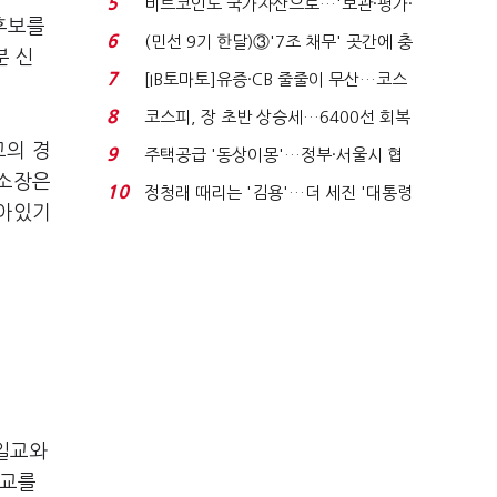
5
비트코인도 국가자산으로…'보관·평가·
후보를
처분' 기준은 ...
6
(민선 9기 한달)③'7조 채무' 곳간에 충
분 신
격…추미애, 20년...
7
[IB토마토]유증·CB 줄줄이 무산…코스
닥 벌점 급증에 ...
8
코스피, 장 초반 상승세…6400선 회복
시도
교의 경
9
주택공급 '동상이몽'…정부·서울시 협
구소장은
력 없으면 '공수표'...
10
정청래 때리는 '김용'…더 세진 '대통령
살아있기
최측근' 입...
통일교와
종교를