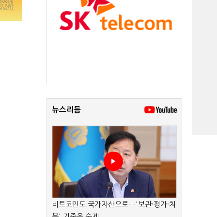
뉴스리듬
비트코인도 국가자산으로…'보관·평가·처
분' 기준은 숙제