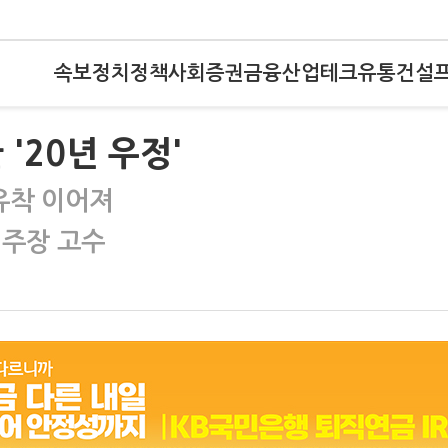
속보
정치
정책
사회
증권
금융
산업
테크
유통
건설
'20년 우정'
유착 이어져
 주장 고수