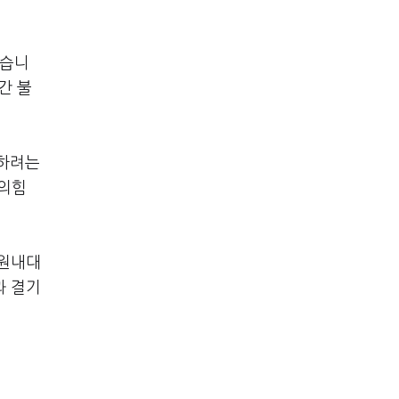
있습니
간 불
피하려는
민의힘
 원내대
과 결기