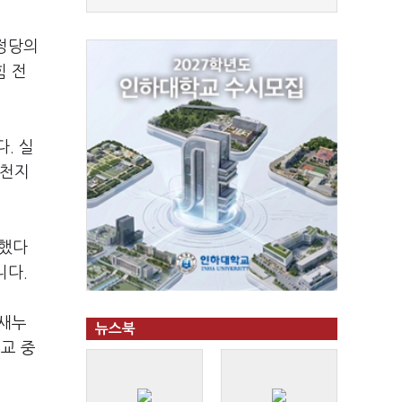
 정당의
힘 전
. 실
신천지
입했다
니다.
 새누
뉴스북
설교 중