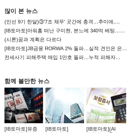
많이 본 뉴스
(민선 9기 한달)③'7조 채무' 곳간에 충격…추미애,
20년만에 '비상재정' 선언 승부수
[IB토마토]아워홈 떠난 구미현, 본느에 340억 베팅…
가족 지배체제 구축
(시론)꿈과 계획은 다르다
[IB토마토]JB금융 RORWA 2% 돌파…실적 견인은 은행
아닌 캐피탈
전세사기 피해주택 매입 1만호 돌파…누적 피해자
4만278명
함께 볼만한 뉴스
[IB토마토]유증
[IB토마토]
[IB토마토](AI