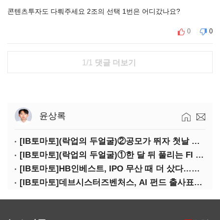
콘텐츠투자도 다뤄주세요 2조의 선택 1번은 어디갔나요?
0
0
1/1
댓글 더보기
윤상록
[IB토마토](락업의 두얼굴)②공모가 뛰자 첫날 매도…FI 엑시트 전략 갈렸다
[IB토마토](락업의 두얼굴)①한 달 뒤 풀리는 FI 물량…새내기주 오버행 경계
[IB토마토]HB인베스트, IPO 무산 때 더 샀다…마키나락스 투자 2.7배 회수
[IB토마토]데브시스터즈벤처스, AI 펀드 출사표…모회사 경영난 변수