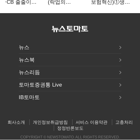
·CB 줄줄이
(락업의
보험혁신)①생산
무산…코스닥
두얼굴)②공모가
성 최대 80%
벌점 급증에 상폐
뛰자 첫날 매도…
개선…현실은
압박
FI 엑시트 전략
'실행 격차'
갈렸다
뉴스
뉴스북
뉴스리듬
토마토증권통 Live
IB토마토
회사소개
개인정보취급방침
서비스 이용약관
고충처리
정정반론보도
COPYRIGHT © NEWSTOMATO. ALL RIGHTS RESERVED.