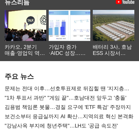
뉴스리듬
카카오, 2분기
가입자 증가
배터리 3사, 호남
매출·영업익 역대
·AIDC 성장…
ESS 시장서
최대…에이전트
SKT 2분기 성장
‘격돌’
AI 수익화 관건
본궤도
주요 뉴스
문제는 전대 이후…선호투표제로 뒤집힐 땐 '지지층
불복'
"1차 투표서 과반" "게임 끝"…호남대전 앞두고 '충돌'
김용범 책임론 봇물…경질 요구에 'ETF 특검' 주장까지
보건소부터 응급실까지 AI 확산…지역의료 혁신 본격화
"강남사옥 부지에 청년주택"…LH도 '공급 속도전'