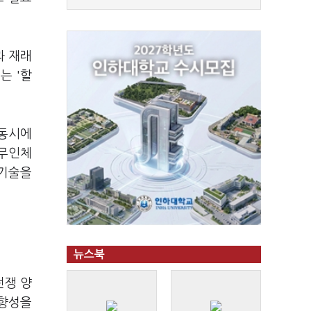
과 재래
는 '할
 동시에
 무인체
단기술을
뉴스북
전쟁 양
방향성을