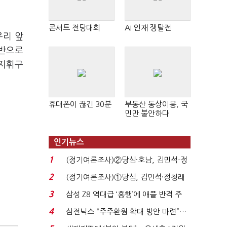
콘서트 전당대회
AI 인재 쟁탈전
우리 앞
기반으로
-지휘구
휴대폰이 끊긴 30분
부동산 동상이몽, 국
민만 불안하다
인기뉴스
1
(정기여론조사)②당심·호남, 김민석-정
청래 '초접전'...
2
(정기여론조사)①당심, 김민석·정청래
'초접전'…대통령 ...
3
삼성 Z8 역대급 ‘흥행’에 애플 반격 주
목…9월 ‘폴...
4
삼전닉스 “주주환원 확대 방안 마련”…
로이터에 성명...