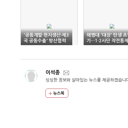
'공동개발·현지생산·제3
해병대 '대장' 탄생 
국 공동수출' 방산협력
기…1·2사단 작전통
모델 구축키로
권도 회복
이석종
싱싱한 정보와 살아있는 뉴스를 제공하겠습니
뉴스북