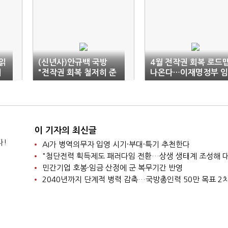
초읽
(신년사)안규백 국방
4월 전작권 회복 로드
제
"전작권 회복 철저히 준
나온다…이재명정부 임
비"
기내 회복 속도
이 기자의 최신글
다!
AI가 병역의무자 입영 시기·부대·특기 추천한다
민간기업 호봉·임금 산정에 군 복무기간 반영