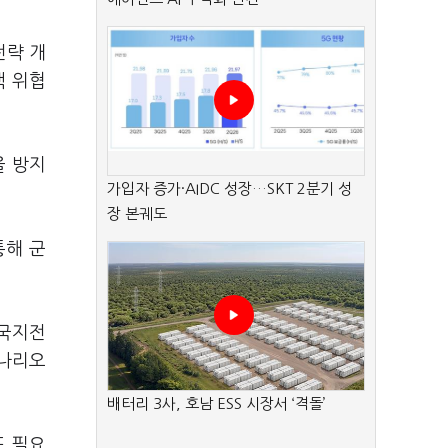
전략 개
핵 위협
을 방지
가입자 증가·AIDC 성장…SKT 2분기 성
장 본궤도
통해 군
 국지전
시나리오
배터리 3사, 호남 ESS 시장서 ‘격돌’
도 필요