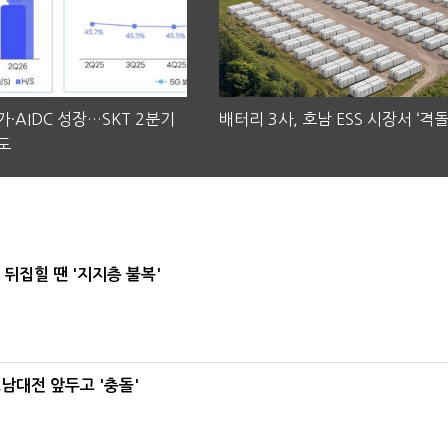
·AIDC 성장…SKT 2분기
배터리 3사, 호남 ESS 시장서 ‘격돌
도
뒤집힐 땐 '지지층 불복'
호남대전 앞두고 '충돌'