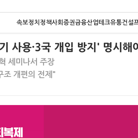
속보
정치
정책
사회
증권
금융
산업
테크
유통
건설
기 사용·3국 개입 방지' 명시해
혁 세미나서 주장
구조 개편의 전제"