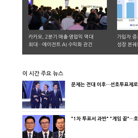
카카오, 2분기 매출·영업익 역대
가입자 증가
최대…에이전트 AI 수익화 관건
성장 본궤
이 시간 주요 뉴스
문제는 전대 이후…선호투표제로 
"1차 투표서 과반" "게임 끝"…