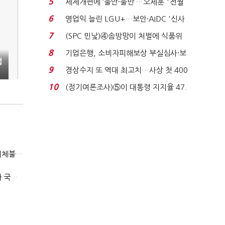
5
세제개편에 ‘불안·불만’…오세훈 "전월
세 구하기 더 ...
6
영업익 늘린 LGU+…보안·AIDC '신사
업 드라이브'...
7
(SPC 민낯)④솜방망이 처벌에 식품위
생법 위반 반복...
8
기업은행, 소비자피해보상 부실심사·보
맵
이스피싱 공시 ...
9
경상수지 또 역대 최고치…사상 첫 400
억달러에 '3% 성...
10
(정기여론조사)⑤이 대통령 지지율 47.
7%…일주일 만에 ...
"첨단전력 획득제도 패러다임 전환…상생 생태계 조성해 대체불가 K-방산 도약"
2040년까지 단계적 병력 감축…국방총인력 50만 목표 2차 국방개혁 착수