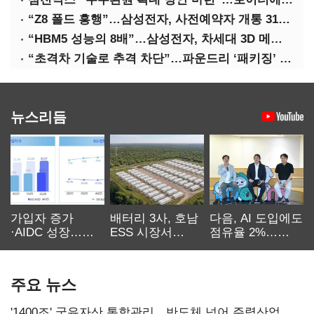
“Z8 폴드 흥행”…삼성전자, 사전예약자 개통 31일까지 연장
“HBM5 성능의 8배”…삼성전자, 차세대 3D 메모리 ‘zHBM’ 공개
“초격차 기술로 추격 차단”…파운드리 ‘패키징’ 각축전
뉴스리듬
가입자 증가
배터리 3사, 호남
다음, AI 도입에도
·AIDC 성장…
ESS 시장서
점유율 2%…
SKT 2분기 성장
‘격돌’
에이전트
본궤도
차별화가 관건
주요 뉴스
'1400조' 국유자산 통합관리…반도체 넘어 주력산업