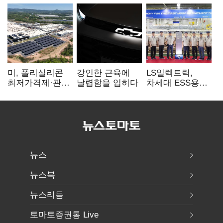
미, 폴리실리콘
강인한 근육에
LS일렉트릭,
최저가격제·관세
날렵함을 입히다
차세대 ESS용
검토…K태양광
전력변환장치 G2
입지 확대 기대
출하
뉴스
뉴스북
뉴스리듬
토마토증권통 Live