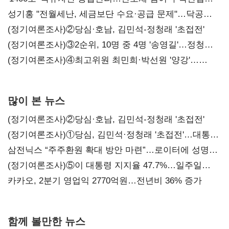
구조혁신
성기홍 "전월세난, 세금보단 수요·공급 문제"…닥공
시사
(정기여론조사)②당심·호남, 김민석-정청래 '초접전'
(정기여론조사)③2순위, 10명 중 4명 '송영길'…정청래
'한 자릿수'
(정기여론조사)④최고위원 최민희·박선원 '양강'…
서미화·이성윤·임미애 뒤이어
많이 본 뉴스
(정기여론조사)②당심·호남, 김민석-정청래 '초접전'
(정기여론조사)①당심, 김민석·정청래 '초접전'…대통령
지지도 '50% 아래로'(종합)
삼전닉스 “주주환원 확대 방안 마련”…로이터에 성명
보내
(정기여론조사)⑤이 대통령 지지율 47.7%…일주일
만에 다시 40%대
카카오, 2분기 영업익 2770억원…전년비 36% 증가
함께 볼만한 뉴스