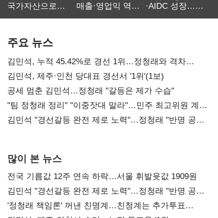
국가자산으로…'
매출·영업익 역대
·AIDC 성장…
보관·평가·처분'
최대…에이전트
SKT 2분기 성장
기준은 숙제
AI 수익화 관건
본궤도
주요 뉴스
김민석, 누적 45.42%로 경선 1위…정청래와 격차
0.86%p(2보)
김민석, 제주·인천 당대표 경선서 '1위'(1보)
공세 멈춘 김민석…정청래 "갈등은 제가 수습"
"팀 정청래 정리" "이중잣대 말라"…민주 최고위원 계파
다툼 격화
김민석 "경선갈등 완전 제로 노력"…정청래 "반명 공세
사과부터"
많이 본 뉴스
전국 기름값 12주 연속 하락…서울 휘발윳값 1909원
김민석 "경선갈등 완전 제로 노력"…정청래 "반명 공세
사과부터"
'정청래 책임론' 꺼낸 친명계…친청계는 추가투표