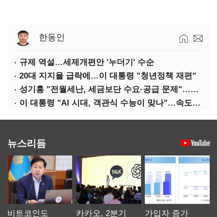
한동인
규제 역설…세제개편안 '누더기' 수순
20대 지지율 급락에…이 대통령 "청년정책 재편"
성기홍 "전월세난, 세금보단 수요·공급 문제"…닥공 시사
이 대통령 "AI 시대, 객관식 수능이 맞나"…속도전 '경계'
뉴스리듬
비트코인도
카카오, 2분기
가입자 증가