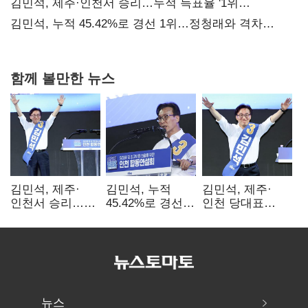
때리기
김민석, 제주·인천서 승리…누적 득표율 '1위
탈환'(종합)
김민석, 누적 45.42%로 경선 1위…정청래와 격차
0.86%p(2보)
함께 볼만한 뉴스
김민석, 제주·
김민석, 누적
김민석, 제주·
인천서 승리…
45.42%로 경선
인천 당대표
누적 득표율 '1위
1위…정청래와
경선서 '1위'(1보)
탈환'(종합)
격차
0.86%p(2보)
뉴스