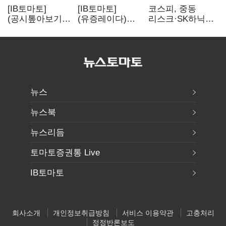
[IB토마토]
[IB토마토]
코스피, 중동
(공시톺아보기)
(유증레이다)
리스크·SK하닉
수주 공시, 왜
툴젠, 조달액
5% 급락에
바로 매출로
3분의 1 토막…
뒷걸음
잡히지 않을까
특허소송
비용부터 챙긴다
뉴스
뉴스북
뉴스리듬
토마토증권통 Live
IB토마토
회사소개
개인정보취급방침
서비스 이용약관
고충처리
정정반론보도