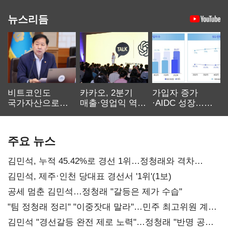
뉴스리듬
비트코인도
카카오, 2분기
가입자 증가
국가자산으로…'
매출·영업익 역대
·AIDC 성장…
보관·평가·처분'
최대…에이전트
SKT 2분기 성장
기준은 숙제
AI 수익화 관건
본궤도
주요 뉴스
김민석, 누적 45.42%로 경선 1위…정청래와 격차
0.86%p(2보)
김민석, 제주·인천 당대표 경선서 '1위'(1보)
공세 멈춘 김민석…정청래 "갈등은 제가 수습"
"팀 정청래 정리" "이중잣대 말라"…민주 최고위원 계파
다툼 격화
김민석 "경선갈등 완전 제로 노력"…정청래 "반명 공세