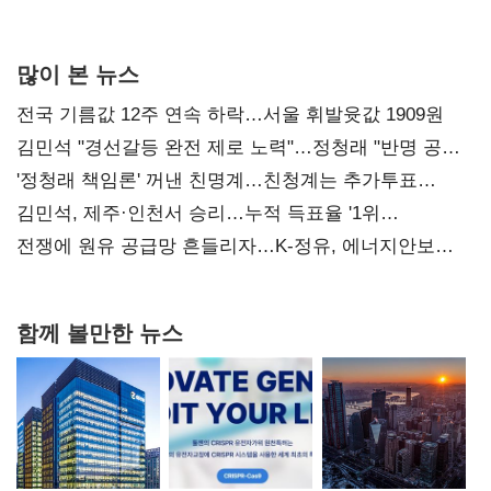
사과부터"
많이 본 뉴스
전국 기름값 12주 연속 하락…서울 휘발윳값 1909원
김민석 "경선갈등 완전 제로 노력"…정청래 "반명 공세
사과부터"
'정청래 책임론' 꺼낸 친명계…친청계는 추가투표
때리기
김민석, 제주·인천서 승리…누적 득표율 '1위
탈환'(종합)
전쟁에 원유 공급망 흔들리자…K-정유, 에너지안보
핵심으로 재부상
함께 볼만한 뉴스