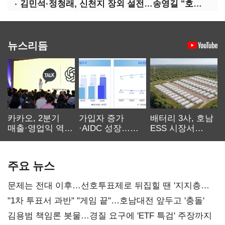
김민석·정청래, 신천지 장외 설전…송영길 "호남 계몽 규탄"
뉴스리듬
카카오, 2분기
가입자 증가
배터리 3사, 호남
매출·영업익 역대
·AIDC 성장…
ESS 시장서
최대…에이전트
SKT 2분기 성장
‘격돌’
AI 수익화 관건
본궤도
주요 뉴스
문제는 전대 이후…선호투표제로 뒤집힐 땐 '지지층
불복'
"1차 투표서 과반" "게임 끝"…호남대전 앞두고 '충돌'
김용범 책임론 봇물…경질 요구에 'ETF 특검' 주장까지