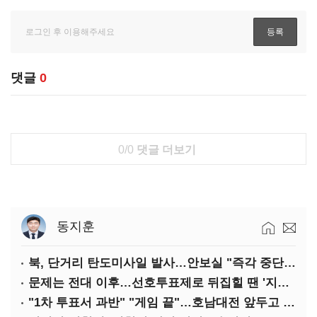
댓글
0
0/0
댓글 더보기
동지훈
북, 단거리 탄도미사일 발사…안보실 "즉각 중단 촉구"
문제는 전대 이후…선호투표제로 뒤집힐 땐 '지지층 불복'
"1차 투표서 과반" "게임 끝"…호남대전 앞두고 '충돌'