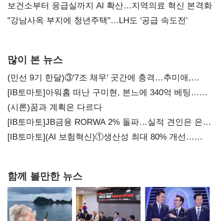
보건소부터 응급실까지 AI 확산…지역의료 혁신 본격화
"강남사옥 부지에 청년주택"…LH도 '공급 속도전'
많이 본 뉴스
(민선 9기 한달)③'7조 채무' 곳간에 충격…추미애,
20년만에 '비상재정' 선언 승부수
[IB토마토]아워홈 떠난 구미현, 본느에 340억 베팅…
가족 지배체제 구축
(시론)꿈과 계획은 다르다
[IB토마토]JB금융 RORWA 2% 돌파…실적 견인은 은행
아닌 캐피탈
[IB토마토](AI 보험혁신)①생산성 최대 80% 개선…
현실은 '실행 격차'
함께 볼만한 뉴스