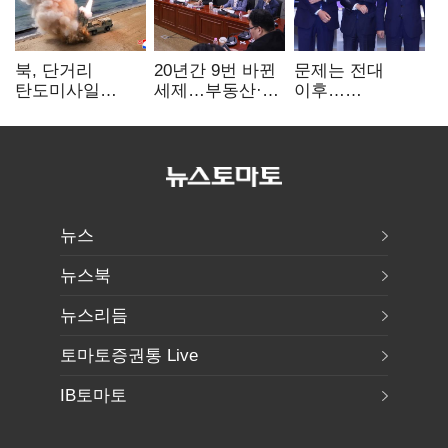
북, 단거리
20년간 9번 바뀐
문제는 전대
탄도미사일
세제…부동산·
이후…
발사…안보실
상속세만
선호투표제로
"즉각 중단 촉구"
건드렸다
뒤집힐 땐
'지지층 불복'
뉴스
뉴스북
뉴스리듬
토마토증권통 Live
IB토마토