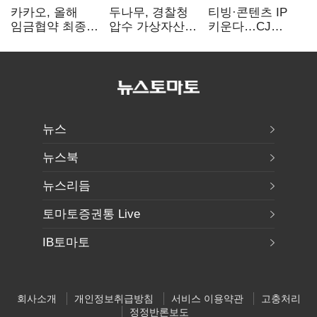
카카오, 올해
두나무, 경찰청
티빙·콘텐츠 IP
임금협약 최종
압수 가상자산
키운다…CJ
타결…연봉 6.3%
보관 맡는다…
ENM, 하반기
인상·격려금
커스터디 사업
글로벌 확장 가속
300만원
최종 낙찰
뉴스
뉴스북
뉴스리듬
토마토증권통 Live
IB토마토
회사소개
개인정보취급방침
서비스 이용약관
고충처리
정정반론보도