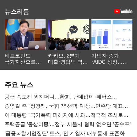
뉴스리듬
비트코인도
카카오, 2분기
가입자 증가
국가자산으로…'
매출·영업익 역대
·AIDC 성장…
보관·평가·처분'
최대…에이전트
SKT 2분기 성장
기준은 숙제
AI 수익화 관건
본궤도
주요 뉴스
공급 속도전 외치더니…황희, 난데없이 '폐버스
리모델링' 제안
송영길 측 "정청래, 국힘 '역선택' 대상…민주당 대표로
총선 지휘 못해"
이 대통령 "국가폭력 피해자에 사과…적극적 조사로
진실 밝혀야"
주택공급 '동상이몽'…정부·서울시 협력 없으면 '공수표'
'금융복합기업집단' 토스, 전 계열사 내부통제 표준화