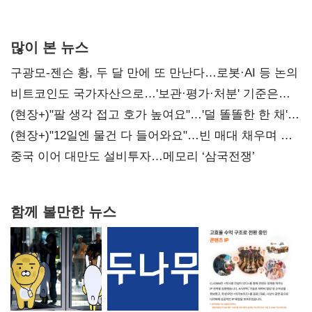
많이 본 뉴스
구광모-젠슨 황, 두 달 만에 또 만난다…로봇·AI 등 논의
비트코인도 국가자산으로…'보관·평가·처분' 기준은
숙제
(현장+)"팔 생각 접고 호가 높여요"…'덜 똘똘한 한 채'
20억 키맞추기
(현장+)"12일엔 물건 다 들어와요"…빈 매대 채우며 문
연 홈플러스
중국 이어 대만도 설비투자…메모리 ‘삼국전쟁’
함께 볼만한 뉴스