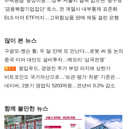
진실 밝혀야"
주택공급 '동상이몽'…정부·서울시 협력 없으면 '공수표'
'금융복합기업집단' 토스, 전 계열사 내부통제 표준화
ELS 이어 ETF까지…고위험상품 판매 제동 걸린 은행
많이 본 뉴스
구광모-젠슨 황, 두 달 만에 또 만난다…로봇·AI 등 논의
중국 이어 대만도 설비투자…메모리 ‘삼국전쟁’
윙입푸드, 경영진 주가 부양 의지에 상한가
비트코인도 국가자산으로…'보관·평가·처분' 기준은
숙제
네이버, 2분기 영업익 5203억원…전년비 0.2% 감소
함께 볼만한 뉴스