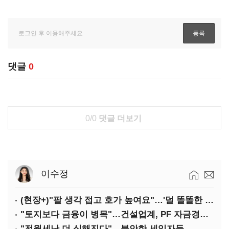
댓글
0
0/0
댓글 더보기
이수정
(현장+)"팔 생각 접고 호가 높여요"…'덜 똘똘한 한 채' 20억 키맞추기
"토지보다 금융이 병목"…건설업계, PF 자금경색 해소 목소리
"전월세난 더 심해진다"…불안한 세입자들