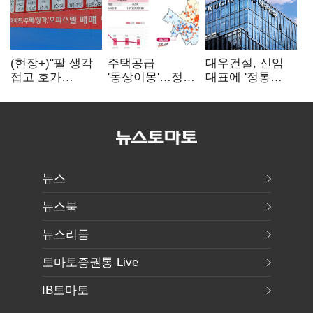
(현장+)"팔 생각
주택공급
대우건설, 신임
접고 호가
'동상이몽'…정부
대표에 '정통
높여요"…'덜
·서울시 협력
대우맨' 이강석
똘똘한 한 채'
없으면 '공수표'
부사장 내정
20억 키맞추기
뉴스
뉴스북
뉴스리듬
토마토증권통 Live
IB토마토