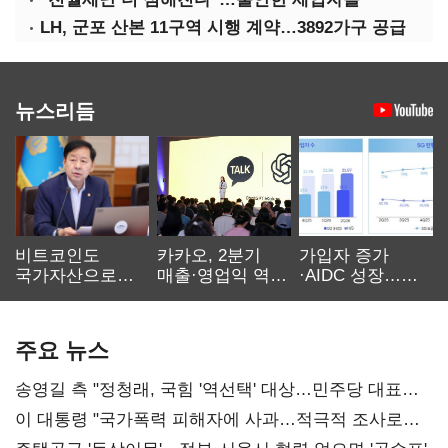
LH, 군포 산본 11구역 시행 계약…3892가구 공급
뉴스리듬
비트코인도
카카오, 2분기
가입자 증가
국가자산으로…'
매출·영업익 역대
·AIDC 성장…
보관·평가·처분'
최대…에이전트
SKT 2분기 성장
기준은 숙제
AI 수익화 관건
본궤도
주요 뉴스
송영길 측 "정청래, 국힘 '역선택' 대상…민주당 대표로
총선 지휘 못해"
이 대통령 "국가폭력 피해자에 사과…적극적 조사로