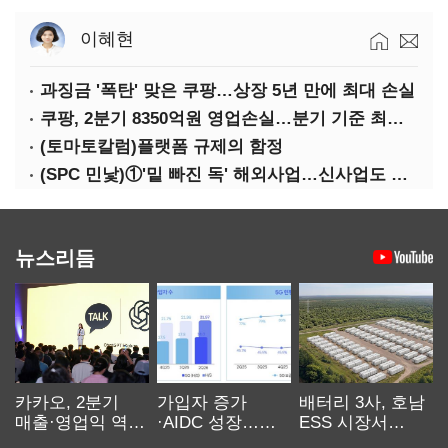
이혜현
과징금 '폭탄' 맞은 쿠팡…상장 5년 만에 최대 손실
쿠팡, 2분기 8350억원 영업손실…분기 기준 최대 적자
(토마토칼럼)플랫폼 규제의 함정
(SPC 민낯)①'밑 빠진 독' 해외사업…신사업도 경고등
뉴스리듬
카카오, 2분기
가입자 증가
배터리 3사, 호남
매출·영업익 역대
·AIDC 성장…
ESS 시장서
최대…에이전트
SKT 2분기 성장
‘격돌’