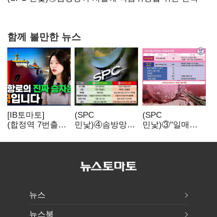
함께 볼만한 뉴스
[IB토마토]
(SPC
(SPC
(합정역 7번출구)
민낯)④솜방망이
민낯)③"일매출
북극길 열리자
처벌에
280만원 찍어도
K조선 뜬다
식품위생법 위반
수익 제자리"…
반복
점주 울리는
'상시 할인'
뉴스
뉴스북