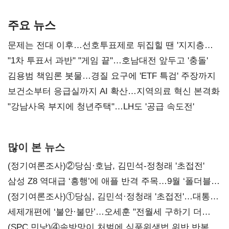
AI 수익화 관건
본궤도
주요 뉴스
문제는 전대 이후…선호투표제로 뒤집힐 땐 '지지층
불복'
"1차 투표서 과반" "게임 끝"…호남대전 앞두고 '충돌'
김용범 책임론 봇물…경질 요구에 'ETF 특검' 주장까지
보건소부터 응급실까지 AI 확산…지역의료 혁신 본격화
"강남사옥 부지에 청년주택"…LH도 '공급 속도전'
많이 본 뉴스
(정기여론조사)②당심·호남, 김민석-정청래 '초접전'
삼성 Z8 역대급 ‘흥행’에 애플 반격 주목…9월 ‘폴더블
대전’
(정기여론조사)①당심, 김민석·정청래 '초접전'…대통령
지지도 '50% 아래로'(종합)
세제개편에 ‘불안·불만’…오세훈 "전월세 구하기 더
힘들어질 것"
(SPC 민낯)④솜방망이 처벌에 식품위생법 위반 반복