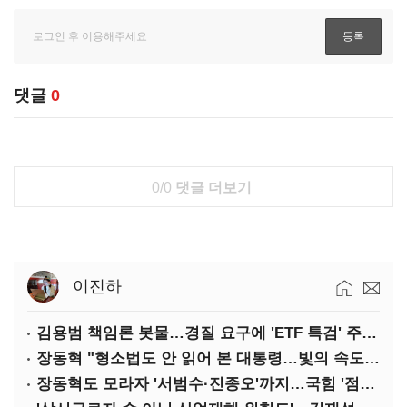
댓글
0
0/0
댓글 더보기
이진하
김용범 책임론 봇물…경질 요구에 'ETF 특검' 주장까지
장동혁 "형소법도 안 읽어 본 대통령…빛의 속도로 무너질 것"
장동혁도 모라자 '서범수·진종오'까지…국힘 '점입가경'