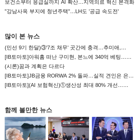
보건소부터 응급실까지 AI 확산…지역의료 혁신 본격화
"강남사옥 부지에 청년주택"…LH도 '공급 속도전'
많이 본 뉴스
(민선 9기 한달)③'7조 채무' 곳간에 충격…추미애,
20년만에 '비상재정' 선언 승부수
[IB토마토]아워홈 떠난 구미현, 본느에 340억 베팅…
가족 지배체제 구축
(시론)꿈과 계획은 다르다
[IB토마토]JB금융 RORWA 2% 돌파…실적 견인은 은행
아닌 캐피탈
[IB토마토](AI 보험혁신)①생산성 최대 80% 개선…
현실은 '실행 격차'
함께 볼만한 뉴스