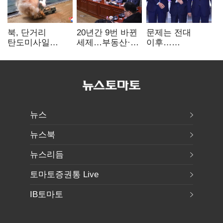
북, 단거리
20년간 9번 바뀐
문제는 전대
탄도미사일
세제…부동산·
이후…
발사…안보실
상속세만
선호투표제로
"즉각 중단 촉구"
건드렸다
뒤집힐 땐
'지지층 불복'
뉴스
뉴스북
뉴스리듬
토마토증권통 Live
IB토마토