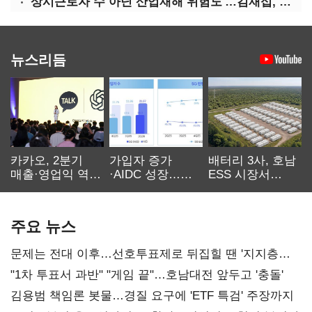
'상시근로자 수 아닌 산업재해 위험도'…김재섭, 산재예방 지원기준 손질
뉴스리듬
카카오, 2분기
가입자 증가
배터리 3사, 호남
매출·영업익 역대
·AIDC 성장…
ESS 시장서
최대…에이전트
SKT 2분기 성장
‘격돌’
AI 수익화 관건
본궤도
주요 뉴스
문제는 전대 이후…선호투표제로 뒤집힐 땐 '지지층
불복'
"1차 투표서 과반" "게임 끝"…호남대전 앞두고 '충돌'
김용범 책임론 봇물…경질 요구에 'ETF 특검' 주장까지