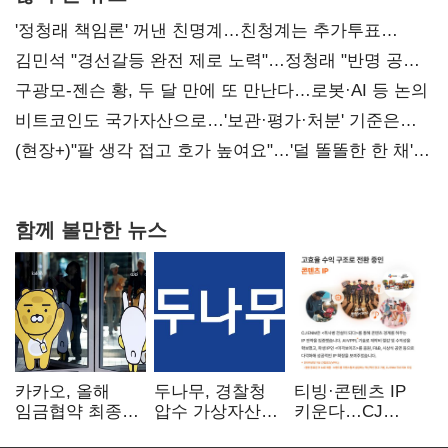
'정청래 책임론' 꺼낸 친명계…친청계는 추가투표
때리기
김민석 "경선갈등 완전 제로 노력"…정청래 "반명 공세
사과부터"
구광모-젠슨 황, 두 달 만에 또 만난다…로봇·AI 등 논의
비트코인도 국가자산으로…'보관·평가·처분' 기준은
숙제
(현장+)"팔 생각 접고 호가 높여요"…'덜 똘똘한 한 채'
20억 키맞추기
함께 볼만한 뉴스
카카오, 올해
두나무, 경찰청
티빙·콘텐츠 IP
임금협약 최종
압수 가상자산
키운다…CJ
타결…연봉 6.3%
보관 맡는다…
ENM, 하반기