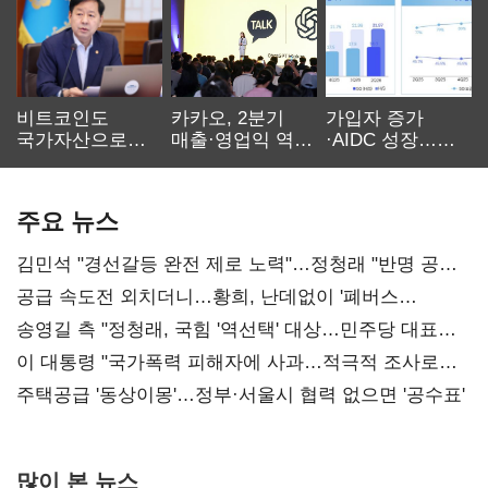
비트코인도
카카오, 2분기
가입자 증가
국가자산으로…'
매출·영업익 역대
·AIDC 성장…
보관·평가·처분'
최대…에이전트
SKT 2분기 성장
기준은 숙제
AI 수익화 관건
본궤도
주요 뉴스
김민석 "경선갈등 완전 제로 노력"…정청래 "반명 공세
사과부터"
공급 속도전 외치더니…황희, 난데없이 '폐버스
리모델링' 제안
송영길 측 "정청래, 국힘 '역선택' 대상…민주당 대표로
총선 지휘 못해"
이 대통령 "국가폭력 피해자에 사과…적극적 조사로
진실 밝혀야"
주택공급 '동상이몽'…정부·서울시 협력 없으면 '공수표'
많이 본 뉴스