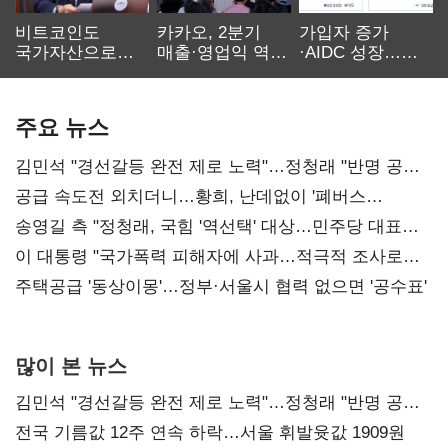
비트코인도
카카오, 2분기
가입자 증가
국가자산으로…'
매출·영업익 역대
·AIDC 성장…
보관·평가·처분'
최대…에이전트
SKT 2분기 성장
기준은 숙제
AI 수익화 관건
본궤도
주요 뉴스
김민석 "경선갈등 완전 제로 노력"…정청래 "반명 공세
사과부터"
공급 속도전 외치더니…황희, 난데없이 '폐버스
리모델링' 제안
송영길 측 "정청래, 국힘 '역선택' 대상…민주당 대표로
총선 지휘 못해"
이 대통령 "국가폭력 피해자에 사과…적극적 조사로
진실 밝혀야"
주택공급 '동상이몽'…정부·서울시 협력 없으면 '공수표'
많이 본 뉴스
김민석 "경선갈등 완전 제로 노력"…정청래 "반명 공세
사과부터"
전국 기름값 12주 연속 하락…서울 휘발윳값 1909원