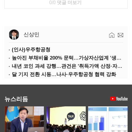
0/0
댓글 더보기
신상민
(인사)우주항공청
높아진 부채비율 200% 문턱…가상자산업계 '생존 시험대'
내년 코인 과세 강행…관건은 '취득가액 산정·자산 이동'
달 기지 전환 시동…나사·우주항공청 협력 강화
뉴스리듬