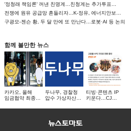
'정청래 책임론' 꺼낸 친명계…친청계는 추가투표
때리기
전쟁에 원유 공급망 흔들리자…K-정유, 에너지안보
핵심으로 재부상
구광모-젠슨 황, 두 달 만에 또 만난다…로봇·AI 등 논의
함께 볼만한 뉴스
카카오, 올해
두나무, 경찰청
티빙·콘텐츠 IP
임금협약 최종
압수 가상자산
키운다…CJ
타결…연봉 6.3%
보관 맡는다…
ENM, 하반기
인상·격려금
커스터디 사업
글로벌 확장 가속
300만원
최종 낙찰