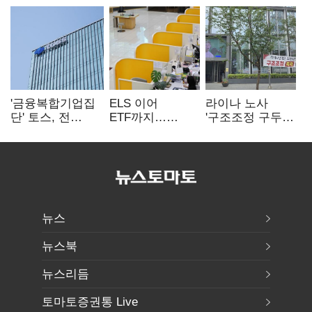
'금융복합기업집
ELS 이어
라이나 노사
단' 토스, 전
ETF까지…
'구조조정 구두
계열사 내부통제
고위험상품 판매
합의안' 도출
표준화
제동 걸린 은행
뉴스
뉴스북
뉴스리듬
토마토증권통 Live