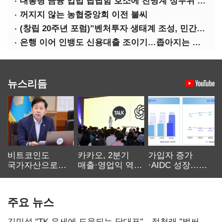
대통령 금융 입법 답답함 호소에 친명계 정무위 무더기 지원
꺼지지 않는 농협중앙회 이전 불씨
(창립 20주년 포럼)"벤처투자 생태계 조성, 민간자본이 주도해야"
은행 이어 인뱅도 신용대출 조이기…좁아지는 급전 창구
뉴스리듬
비트코인도
카카오, 2분기
가입자 증가
국가자산으로…'
매출·영업익 역대
·AIDC 성장…
보관·평가·처분'
최대…에이전트
SKT 2분기 성장
기준은 숙제
AI 수익화 관건
본궤도
주요 뉴스
김민석 "TK 유세에 도움되는 당대표"…정청래 "벌써