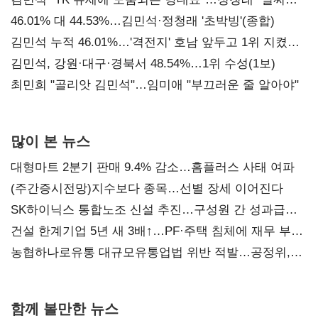
대표된 양 당직 배분"
46.01% 대 44.53%…김민석·정청래 '초박빙'(종합)
김민석 누적 46.01%…'격전지' 호남 앞두고 1위 지켰다
(2보)
김민석, 강원·대구·경북서 48.54%…1위 수성(1보)
최민희 "골리앗 김민석"…임미애 "부끄러운 줄 알아야"
많이 본 뉴스
대형마트 2분기 판매 9.4% 감소…홈플러스 사태 여파
(주간증시전망)지수보다 종목…선별 장세 이어진다
SK하이닉스 통합노조 신설 추진…구성원 간 성과급
불만 확산
건설 한계기업 5년 새 3배↑…PF·주택 침체에 재무 부담
확대
농협하나로유통 대규모유통업법 위반 적발…공정위,
과징금 4억6200만원 부과
함께 볼만한 뉴스