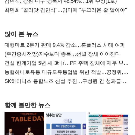
(2보)
김민석, 강원·대구·경북서 48.54%…1위 수성(1보)
최민희 "골리앗 김민석"…임미애 "부끄러운 줄 알아야"
많이 본 뉴스
대형마트 2분기 판매 9.4% 감소…홈플러스 사태 여파
(주간증시전망)지수보다 종목…선별 장세 이어진다
건설 한계기업 5년 새 3배↑…PF·주택 침체에 재무 부담
확대
농협하나로유통 대규모유통업법 위반 적발…공정위,
과징금 4억6200만원 부과
SK하이닉스 통합노조 신설 추진…구성원 간 성과급
불만 확산
함께 볼만한 뉴스