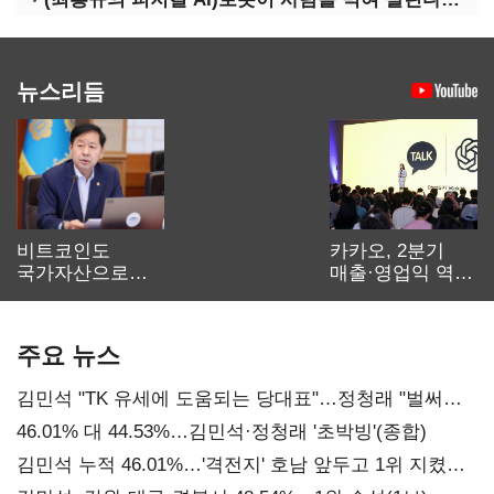
뉴스리듬
비트코인도
카카오, 2분기
국가자산으로…'
매출·영업익 역대
보관·평가·처분'
최대…에이전트
기준은 숙제
AI 수익화 관건
주요 뉴스
김민석 "TK 유세에 도움되는 당대표"…정청래 "벌써
대표된 양 당직 배분"
46.01% 대 44.53%…김민석·정청래 '초박빙'(종합)
김민석 누적 46.01%…'격전지' 호남 앞두고 1위 지켰다