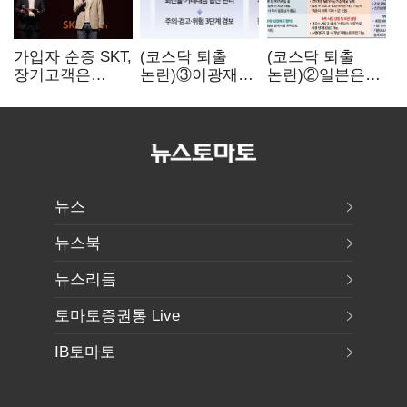
가입자 순증 SKT,
(코스닥 퇴출
(코스닥 퇴출
장기고객은
논란)③이광재
논란)②일본은
CEO가 직접
"과속 잡더라도
5년
챙긴다
자동차 없애지는
기다려주는데
말아야"
우리는 당장
퇴출?…
시간만으론
부족한 코스닥
구하기
뉴스
뉴스북
뉴스리듬
토마토증권통 Live
IB토마토