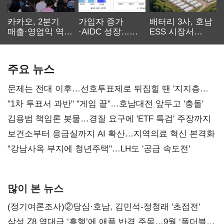
카카오, 2분기
가입자 증가
배터리 3사, 호남
매출·영업익 역대
·AIDC 성장…
ESS 시장서
최대…에이전트
SKT 2분기 성장
‘격돌’
AI 수익화 관건
본궤도
주요 뉴스
문제는 전대 이후…선호투표제로 뒤집힐 땐 '지지층
불복'
"1차 투표서 과반" "게임 끝"…호남대전 앞두고 '충돌'
김용범 책임론 봇물…경질 요구에 'ETF 특검' 주장까지
보건소부터 응급실까지 AI 확산…지역의료 혁신 본격화
"강남사옥 부지에 청년주택"…LH도 '공급 속도전'
많이 본 뉴스
(정기여론조사)②당심·호남, 김민석-정청래 '초접전'
삼성 Z8 역대급 ‘흥행’에 애플 반격 주목…9월 ‘폴더블