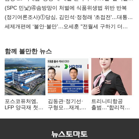
대전’
(SPC 민낯)④솜방망이 처벌에 식품위생법 위반 반복
(정기여론조사)①당심, 김민석·정청래 '초접전'…대통령
지지도 '50% 아래로'(종합)
세제개편에 ‘불안·불만’…오세훈 "전월세 구하기 더
힘들어질 것"
함께 볼만한 뉴스
포스코퓨처엠,
김동관·정기선·
트리니티항공
LFP 양극재 첫
구형모…재계,
출범…“합리적
대규모 공급…
1980년대생
가격·기대 이상
ESS 시장 공략
전성시대
서비스로 승부”