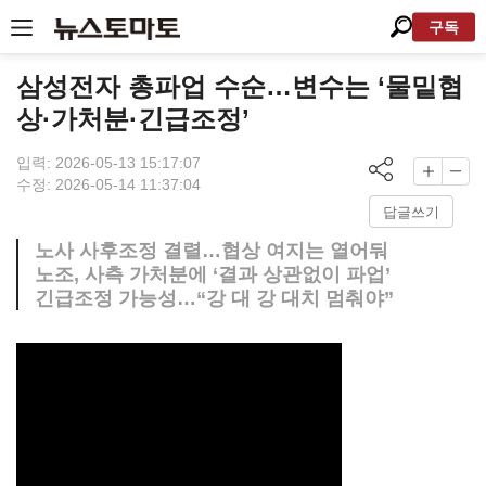
구독
삼성전자 총파업 수순…변수는 ‘물밑협
상·가처분·긴급조정’
입력: 2026-05-13 15:17:07
수정: 2026-05-14 11:37:04
답글쓰기
노사 사후조정 결렬…협상 여지는 열어둬
노조, 사측 가처분에 ‘결과 상관없이 파업’
긴급조정 가능성…“강 대 강 대치 멈춰야”