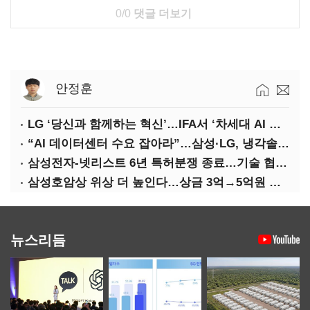
0/0
댓글 더보기
안정훈
LG ‘당신과 함께하는 혁신’…IFA서 ‘차세대 AI 홈’ 비전 공개
“AI 데이터센터 수요 잡아라”…삼성·LG, 냉각솔루션 속도전
삼성전자-넷리스트 6년 특허분쟁 종료…기술 협력 확대 합의
삼성호암상 위상 더 높인다…상금 3억→5억원 증액
뉴스리듬