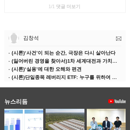
1/1
댓글 더보기
김창석
(시론)‘사건’이 되는 순간, 극장은 다시 살아난다
(잃어버린 경영을 찾아서)1차 세계대전과 가치의 전도: 불황기 리스크 매니지먼트[윤리]
(시론)‘실용’에 대한 오해와 편견
(시론)단일종목 레버리지 ETF: 누구를 위하여 종은 울리나
뉴스리듬