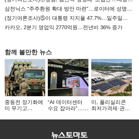
지지도 '50% 아래로'(종합)
삼전닉스 “주주환원 확대 방안 마련”…로이터에 성명
보내
(정기여론조사)⑤이 대통령 지지율 47.7%…일주일
만에 다시 40%대
카카오, 2분기 영업익 2770억원…전년비 36% 증가
함께 볼만한 뉴스
중동전 장기화에
“AI 데이터센터
미, 폴리실리콘
미 무기고
수요 잡아라”…
최저가격제·관세
‘비상’…K방산
삼성·LG,
검토…K태양광
기회
냉각솔루션
입지 확대 기대
속도전