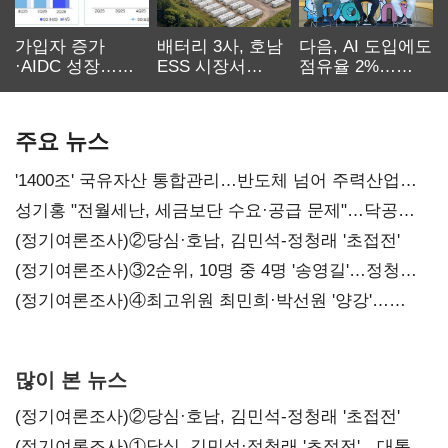
가입자 증가
배터리 3사, 호남
다음, AI 도입에도
·AIDC 성장…
ESS 시장서
점유율 2%…
SKT 2분기 성장
‘격돌’
에이전트
본궤도
차별화가 관건
주요 뉴스
'1400조' 국유자산 통합관리…반도체 넘어 주력산업
구조혁신
성기홍 "전월세난, 세금보단 수요·공급 문제"…닥공
시사
(정기여론조사)②당심·호남, 김민석-정청래 '초접전'
(정기여론조사)③2순위, 10명 중 4명 '송영길'…정청래
'한 자릿수'
(정기여론조사)④최고위원 최민희·박선원 '양강'…
서미화·이성윤·임미애 뒤이어
많이 본 뉴스
(정기여론조사)②당심·호남, 김민석-정청래 '초접전'
(정기여론조사)①당심, 김민석·정청래 '초접전'…대통령