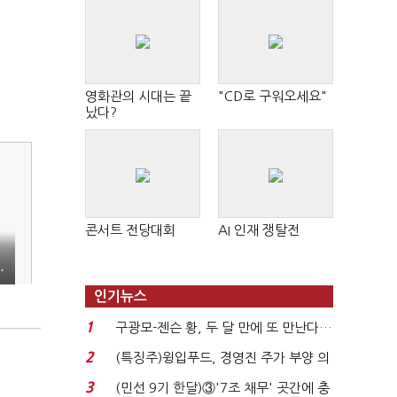
영화관의 시대는 끝
"CD로 구워오세요"
났다?
콘서트 전당대회
AI 인재 쟁탈전
…
인기뉴스
1
구광모-젠슨 황, 두 달 만에 또 만난다…
로봇·AI 등 논...
2
(특징주)윙입푸드, 경영진 주가 부양 의
지에 상한가...
3
(민선 9기 한달)③'7조 채무' 곳간에 충