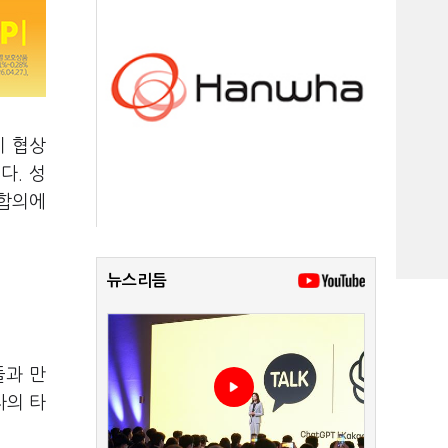
이 협상
다. 성
 합의에
뉴스리듬
들과 만
자의 타