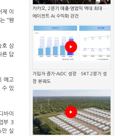
카카오, 2분기 매출·영업익 역대 최대…
어제 이
에이전트 AI 수익화 관건
는 “웬
승호 삼
다른 답
가입자 증가·AIDC 성장…SKT 2분기 성
이 예고
장 본궤도
 수 있
 디바이
업부 3
%만 실