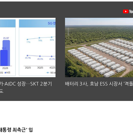
·AIDC 성장…SKT 2분기
배터리 3사, 호남 ESS 시장서 ‘격돌
도
대통령 최측근' 입