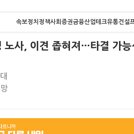
속보
정치
정책
사회
증권
금융
산업
테크
유통
건설
 노사, 이견 좁혀져…타결 가능
확대
전망