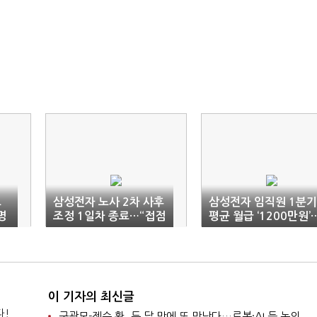
노
삼성전자 노사 2차 사후
삼성전자 임직원 1분기
명
조정 1일차 종료…“접점
평균 월급 ‘1200만원’
찾는 중”
전년비 25%↑
이 기자의 최신글
다!
구광모-젠슨 황, 두 달 만에 또 만난다…로봇·AI 등 논의