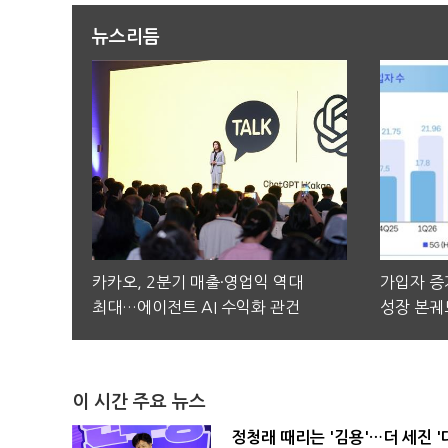
뉴스리듬
카카오, 2분기 매출·영업익 역대
가입자 증가
최대…에이전트 AI 수익화 관건
성장 본궤
이 시간 주요 뉴스
정청래 때리는 '김용'…더 세진 '