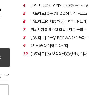
격…추미애, 20년...
개
4
네이버, 2분기 영업익 5203억원…전년
전
비 0.2% 감소...
5
[IB토마토]유증·CB 줄줄이 무산…코스
의
닥 벌점 급증에 ...
6
[IB토마토]아워홈 떠난 구미현, 본느에
340억 베팅…가...
7
전세사기 피해주택 매입 1만호 돌파…
누적 피해자 4만2...
8
[IB토마토]JB금융 RORWA 2% 돌파…
실적 견인은 은행 ...
9
(시론)꿈과 계획은 다르다
10
[IB토마토](AI 보험혁신)①생산성 최대
80% 개선…현실...
순