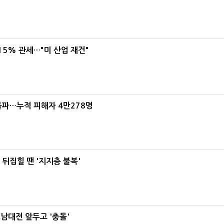
5% 관세…"미 산업 재건"
돌파…누적 피해자 4만278명
뒤집힐 땐 '지지층 불복'
호남대전 앞두고 '충돌'