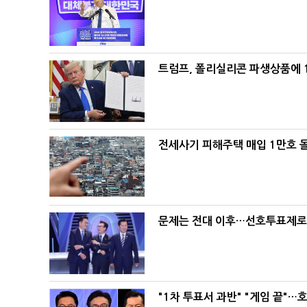
트럼프, 폴리실리콘 파생상품에 1
전세사기 피해주택 매입 1만호 
문제는 전대 이후…선호투표제로 
"1차 투표서 과반" "게임 끝"…