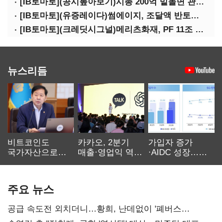
[IB토마토](공시톺아보기)시총 200억 밑돌면 관리종목…상폐 피하려면
[IB토마토](유증레이다)썸에이지, 조달액 반토막…시총 200억 못 넘으면 철회
[IB토마토](크레딧시그널)메리츠화재, PF 11조 노출…부동산 사업성 저하 우려
뉴스리듬
비트코인도
카카오, 2분기
가입자 증가
국가자산으로…'
매출·영업익 역대
·AIDC 성장…
보관·평가·처분'
최대…에이전트
SKT 2분기 성장
기준은 숙제
AI 수익화 관건
본궤도
주요 뉴스
공급 속도전 외치더니…황희, 난데없이 '폐버스