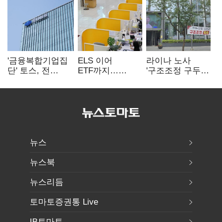
'금융복합기업집
ELS 이어
라이나 노사
단' 토스, 전
ETF까지…
'구조조정 구두
계열사 내부통제
고위험상품 판매
합의안' 도출
표준화
제동 걸린 은행
뉴스
뉴스북
뉴스리듬
토마토증권통 Live
IB토마토