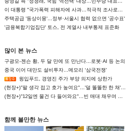
리모델링' 제안
송영길 측 "정청래, 국힘 '역선택' 대상…민주당 대표로
총선 지휘 못해"
이 대통령 "국가폭력 피해자에 사과…적극적 조사로
진실 밝혀야"
주택공급 '동상이몽'…정부·서울시 협력 없으면 '공수표'
'금융복합기업집단' 토스, 전 계열사 내부통제 표준화
많이 본 뉴스
구광모-젠슨 황, 두 달 만에 또 만난다…로봇·AI 등 논의
중국 이어 대만도 설비투자…메모리 ‘삼국전쟁’
윙입푸드, 경영진 주가 부양 의지에 상한가
(현장+)"팔 생각 접고 호가 높여요"…'덜 똘똘한 한 채'
20억 키맞추기
(현장+)"12일엔 물건 다 들어와요"…빈 매대 채우며 문
연 홈플러스
함께 볼만한 뉴스