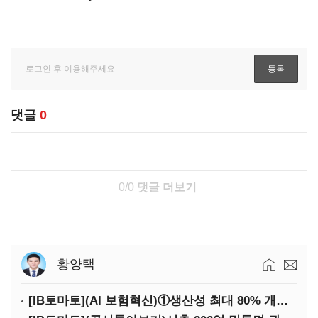
댓글
0
0/0
댓글 더보기
황양택
[IB토마토](AI 보험혁신)①생산성 최대 80% 개선…현실은 '실행 격차'