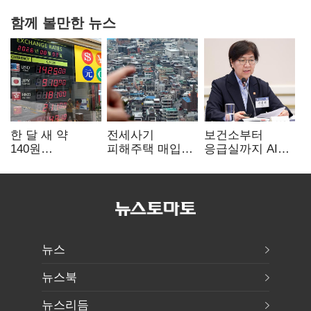
함께 볼만한 뉴스
한 달 새 약
전세사기
보건소부터
140원
피해주택 매입
응급실까지 AI
급락…'역대급
1만호 돌파…
확산…지역의료
엔저'에 원화
누적 피해자
혁신 본격화
변곡점
4만278명
뉴스
뉴스북
뉴스리듬