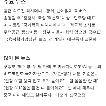
주요 뉴스
공급 속도전 외치더니…황희, 난데없이 '폐버스
리모델링' 제안
송영길 측 "정청래, 국힘 '역선택' 대상…민주당 대표로
총선 지휘 못해"
이 대통령 "국가폭력 피해자에 사과…적극적 조사로
진실 밝혀야"
주택공급 '동상이몽'…정부·서울시 협력 없으면 '공수표'
'금융복합기업집단' 토스, 전 계열사 내부통제 표준화
많이 본 뉴스
구광모-젠슨 황, 두 달 만에 또 만난다…로봇·AI 등 논의
비트코인도 국가자산으로…'보관·평가·처분' 기준은
숙제
(현장+)"팔 생각 접고 호가 높여요"…'덜 똘똘한 한 채'
20억 키맞추기
(현장+)"12일엔 물건 다 들어와요"…빈 매대 채우며 문
연 홈플러스
중국 이어 대만도 설비투자…메모리 ‘삼국전쟁’