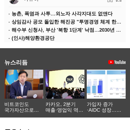
농촌, 폭염과 사투…외노자 사각지대도 없앤다
상임감사 공모 돌입한 해진공 "투명경영 체계 한층 강화"
해수부 신청사, 부산 '북항 1단계' 낙점…2030년 완공 목표
(인사)해양환경공단
뉴스리듬
비트코인도
카카오, 2분기
가입자 증가
국가자산으로…'
매출·영업익 역대
·AIDC 성장…
보관·평가·처분'
최대…에이전트
SKT 2분기 성장
기준은 숙제
AI 수익화 관건
본궤도