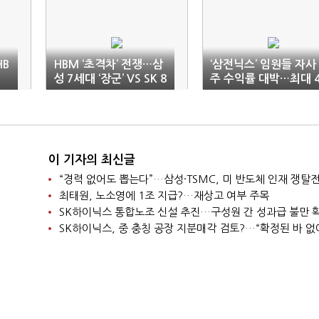
HB
HBM ‘초격차’ 전쟁…삼
‘삼전닉스’ 임원들 자사
성 7세대 ‘장군’ VS SK 8
주 수익률 대박…최대 
세대 ‘멍군’
00%
이 기자의 최신글
“경력 없어도 뽑는다”…삼성·TSMC, 미 반도체 인재 쟁탈
최태원, 노소영에 1조 지급?…재상고 여부 주목
SK하이닉스 통합노조 신설 추진…구성원 간 성과급 불만 
SK하이닉스, 중 충칭 공장 지분매각 검토?…“확정된 바 없