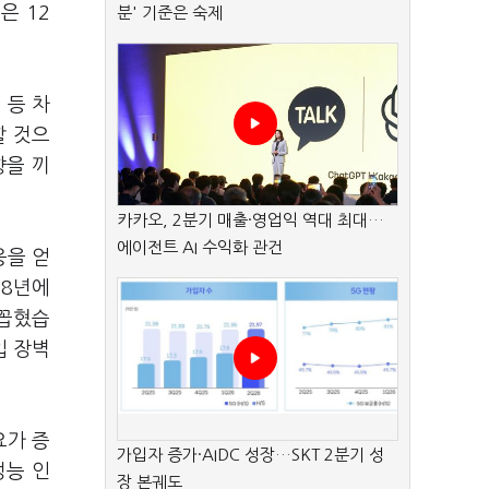
은 12
분' 기준은 숙제
 등 차
할 것으
향을 끼
카카오, 2분기 매출·영업익 역대 최대…
에이전트 AI 수익화 관건
응을 얻
∼8년에
 꼽혔습
입 장벽
요가 증
가입자 증가·AIDC 성장…SKT 2분기 성
성능 인
장 본궤도