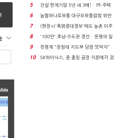
려주는데 우리는 ...
5
건설 한계기업 5년 새 3배↑…PF·주택
침체에 재무 ...
6
농협하나로유통 대규모유통업법 위반
적발…공정위, 과...
7
(현장+)'폭염중대경보'에도 농촌 이주
노동자는 강행군…'야...
8
'100만' 호남·수도권 경선…운명의 일
순
주일
9
친명계 "정청래 지도부 당정 엇박자"…
친청계 "신천지 오...
10
SK하이닉스, 중 충칭 공장 지분매각 검
토?…“확정된 바...