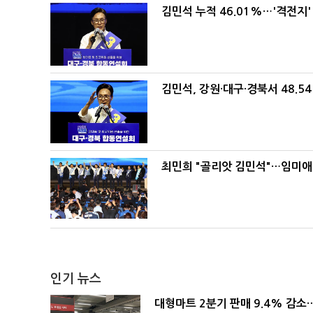
김민석 누적 46.01%…'격전지'
김민석, 강원·대구·경북서 48.5
최민희 "골리앗 김민석"…임미애
인기 뉴스
대형마트 2분기 판매 9.4% 감