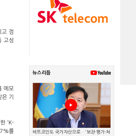
치고 점
등 고성
뉴스리듬
용 메모
같은 기
 ‘K-
.7%를
비트코인도 국가자산으로…'보관·평가·처