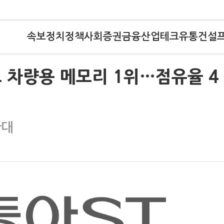
속보
정치
정책
사회
증권
금융
산업
테크
유통
건설
 차량용 메모리 1위…점유율 4
확대