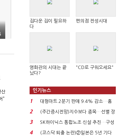
집다운 집이 필요하
편의점 전성시대
다
4
영화관의 시대는 끝
"CD로 구워오세요"
났다?
전
인기뉴스
확산
어”
1
대형마트 2분기 판매 9.4% 감소…홈
플러스 사태 여파...
2
(주간증시전망)지수보다 종목…선별 장
세 이어진다...
3
SK하이닉스 통합노조 신설 추진…구성
원 간 성과급 불...
4
(코스닥 퇴출 논란)②일본은 5년 기다