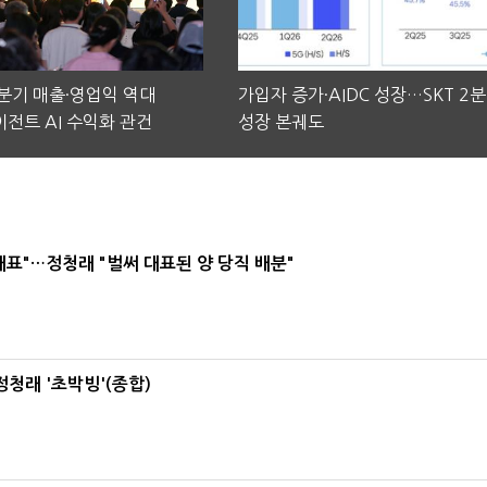
2분기 매출·영업익 역대
가입자 증가·AIDC 성장…SKT 2
전트 AI 수익화 관건
성장 본궤도
대표"…정청래 "벌써 대표된 양 당직 배분"
정청래 '초박빙'(종합)