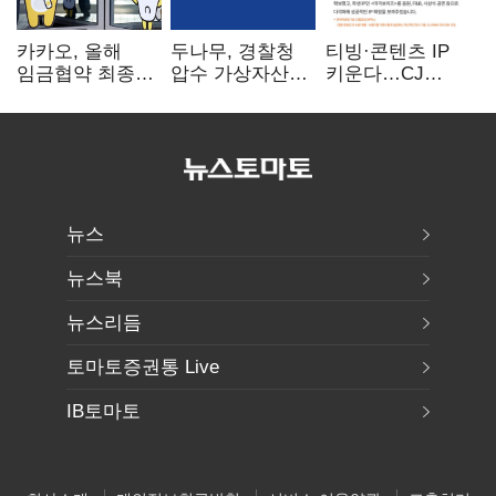
카카오, 올해
두나무, 경찰청
티빙·콘텐츠 IP
임금협약 최종
압수 가상자산
키운다…CJ
타결…연봉 6.3%
보관 맡는다…
ENM, 하반기
인상·격려금
커스터디 사업
글로벌 확장 가속
300만원
최종 낙찰
뉴스
뉴스북
뉴스리듬
토마토증권통 Live
IB토마토