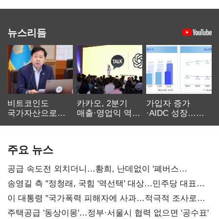
뉴스리듬
비트코인도
카카오, 2분기
가입자 증가
국가자산으로…'
매출·영업익 역대
·AIDC 성장…
보관·평가·처분'
최대…에이전트
SKT 2분기 성장
기준은 숙제
AI 수익화 관건
본궤도
주요 뉴스
공급 속도전 외치더니…황희, 난데없이 '폐버스
리모델링' 제안
송영길 측 "정청래, 국힘 '역선택' 대상…민주당 대표로
총선 지휘 못해"
이 대통령 "국가폭력 피해자에 사과…적극적 조사로
진실 밝혀야"
주택공급 '동상이몽'…정부·서울시 협력 없으면 '공수표'