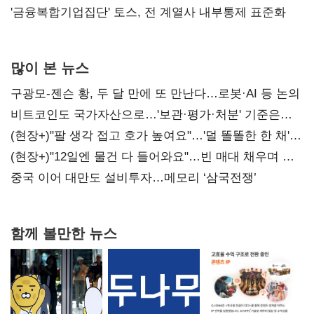
'금융복합기업집단' 토스, 전 계열사 내부통제 표준화
많이 본 뉴스
구광모-젠슨 황, 두 달 만에 또 만난다…로봇·AI 등 논의
비트코인도 국가자산으로…'보관·평가·처분' 기준은
숙제
(현장+)"팔 생각 접고 호가 높여요"…'덜 똘똘한 한 채'
20억 키맞추기
(현장+)"12일엔 물건 다 들어와요"…빈 매대 채우며 문
연 홈플러스
중국 이어 대만도 설비투자…메모리 ‘삼국전쟁’
함께 볼만한 뉴스