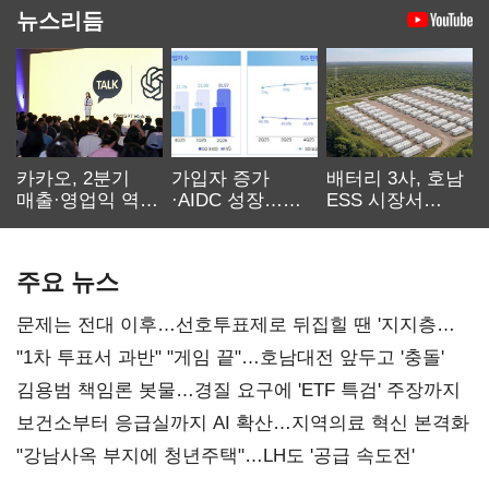
뉴스리듬
카카오, 2분기
가입자 증가
배터리 3사, 호남
매출·영업익 역대
·AIDC 성장…
ESS 시장서
최대…에이전트
SKT 2분기 성장
‘격돌’
AI 수익화 관건
본궤도
주요 뉴스
문제는 전대 이후…선호투표제로 뒤집힐 땐 '지지층
불복'
"1차 투표서 과반" "게임 끝"…호남대전 앞두고 '충돌'
김용범 책임론 봇물…경질 요구에 'ETF 특검' 주장까지
보건소부터 응급실까지 AI 확산…지역의료 혁신 본격화
"강남사옥 부지에 청년주택"…LH도 '공급 속도전'