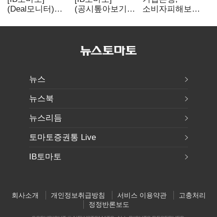
(Deal모니터)
(공시톺아보기)
소비자피해보상
롯데리츠, 회사채
투자판단 공시,
부실심사·
발행…빠듯한
무엇이 '중요한
보이스피싱 공시
유동성 차환으로
경영사항'일까
위반
대응
뉴스
뉴스북
뉴스리듬
토마토증권통 Live
IB토마토
회사소개
개인정보취급방침
서비스 이용약관
고충처리
정정반론보도