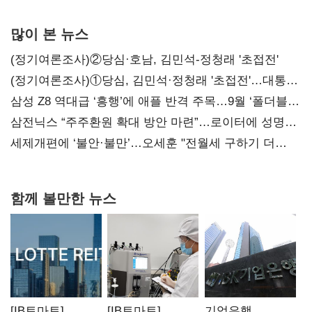
많이 본 뉴스
(정기여론조사)②당심·호남, 김민석-정청래 '초접전'
(정기여론조사)①당심, 김민석·정청래 '초접전'…대통령
지지도 '50% 아래로'(종합)
삼성 Z8 역대급 ‘흥행’에 애플 반격 주목…9월 ‘폴더블
대전’
삼전닉스 “주주환원 확대 방안 마련”…로이터에 성명
보내
세제개편에 ‘불안·불만’…오세훈 "전월세 구하기 더
힘들어질 것"
함께 볼만한 뉴스
[IB토마토]
[IB토마토]
기업은행,