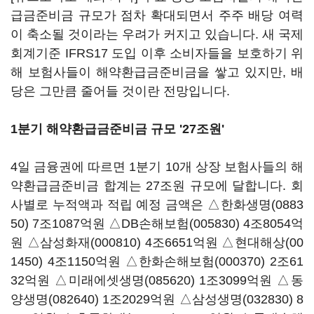
급금준비금 규모가 점차 확대되면서 주주 배당 여력
이 축소될 것이라는 우려가 커지고 있습니다. 새 국제
회계기준 IFRS17 도입 이후 소비자들을 보호하기 위
해 보험사들이 해약환급금준비금을 쌓고 있지만, 배
당은 그만큼 줄어들 것이란 전망입니다.
1분기 해약환급금준비금 규모 '27조원'
4일 금융권에 따르면 1분기 10개 상장 보험사들의 해
약환급금준비금 합계는 27조원 규모에 달합니다. 회
사별로 누적액과 적립 예정 금액은 △
한화생명(0883
50)
7조1087억원 △
DB손해보험(005830)
4조8054억
원 △
삼성화재(000810)
4조6651억원 △
현대해상(00
1450)
4조1150억원 △
한화손해보험(000370)
2조61
32억원 △
미래에셋생명(085620)
1조3099억원 △
동
양생명(082640)
1조2029억원 △
삼성생명(032830)
8