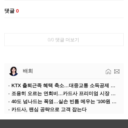
댓글
0
0/0
댓글 더보기
배희
KTX 출퇴근족 혜택 축소…대중교통 소득공제 개편
조용히 오르는 연회비…카드사 프리미엄 시장 정조준
40도 넘나드는 폭염…실손 빈틈 메우는 '100원 미니보험'
카드사, 팬심 공략으로 고객 잡는다