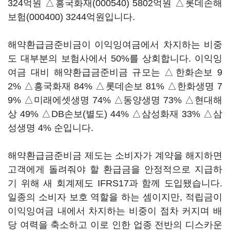
324억원 △
흥국화재(000540)
5802억원 △
롯데손해
보험(000400)
3244억원입니다.
해약환급금준비금이 이익잉여금에서 차지하는 비중
도 대부분의 보험사에서 50%를 상회합니다. 이익잉
여금 대비 해약환급금준비금 규모는 △한화손보 9
2% △흥국화재 84% △롯데손보 81% △한화생명 7
9% △미래에셋생명 74% △동양생명 73% △현대해
상 49% △DB손보(별도) 44% △삼성화재 33% △삼
성생명 4% 순입니다.
해약환급금준비금 제도는 소비자가 계약을 해지하면
고객에게 돌려줘야 할 환급금을 안정적으로 지급하
기 위해 새 회계제도 IFRS17과 함께 도입됐습니다.
일종의 소비자 보호 역할을 하는 셈이지만, 적립금이
이익잉여금 내에서 차지하는 비중이 점차 커지며 배
당 여력을 축소하고 이로 인한 업종 전반의 디스카운