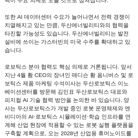
력이 주요 의제로 오를 것으로 점쳐집니다
.
또한
AI
데이터센터 수요가 늘어나면서 전력 경쟁이
치열해지고 있는 만큼
,
두산에너빌리티와의 협력을
타진할 가능성도 있습니다
.
두산에너빌리티는 발전
설비에 쓰이는 가스터빈의 미국 수주를 확대하고 있
습니다
.
로보틱스 분야 협력도 핵심 의제로 거론됩니다
.
앞서
지난
4
월 황
CEO
의 장녀인 매디슨 황 옴니버스 및 로
보틱스 제품 마케팅 수석이사는 두산로보틱스 이노
베이션센터를 방문해 김민표 두산로보틱스 대표와
피지컬
AI
기술 협력 방안을 논의한 바 있습니다
.
양
사는 두산로보틱스가 개발 중인 로봇 운영체제와 엔
비디아의
AI
·로보틱스 시뮬레이션·학습 인프라를 연
계해 산업 현장에 적용할 수 있는 로봇 실행 플랫폼을
구축할 계획으로
,
오는
2028
년 산업용 휴머노이드를