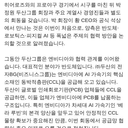
히어로즈와의 프로야구 경기에서 시구를 마친 뒤 박
정원 두산그룹 회장과 주요 계열사 경영진들과 별도
의 회동을 갖습니다
.
박 회장이 황
CEO
와 공식 석상
에서 만나는 것은 이번이 처음으로
,
양측은 반도체·
로보틱스·피지컬
AI
등 폭넓은 주제의 협력 방안을 논
의할 것으로 알려졌습니다
.
그동안 두산그룹은 엔비디아와 협력 관계를 이어왔
습니다
.
대표적인 분야가 반도체입니다
. ㈜
두산의 전
자
BG(
비즈니스그룹
)
는 엔비디아에
AI
가속기의 핵심
소재인 동박적층판
(CCL)
을 공급해 오고 있습니다
.
두산이 글로벌 인쇄회로기판
(PCB)
업체들에
CCL
을
공급하면
,
이들 업체가 엔비디아에
PCB
를 납품하는
구조입니다
.
특히 엔비디아가 차세대
AI
가속기인
‘
베
라 루빈
’
의 본격 양산을 앞두고 있어 안정적인
CCL
물량 확보가 중요해진 만큼
,
이번 회동에서 공급망 협