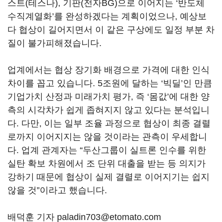
스트
(
테스나
),
기판
(
전자
BG)
으로 이어지는
‘
반도체
수직계열화
’
를 완성하겠다는 계획이었으나
,
예상보
다 협상이 길어지면서 이 같은 구상에도 일정 부분 차
질이 불가피해졌습니다
.
업계에서는 협상 장기화 배경으로 가격에 대한 인식
차이를 꼽고 있습니다
. 5
조원에 달하는
‘
빅딜
’
인 만큼
기업가치 산정과 미래가치 평가
,
즉
‘
몸값
’
에 대한 양
측의 시각차가 쉽게 좁혀지지 않고 있다는 분석입니
다
.
다만
,
이는 일부 조율 과정으로 협상이 최종 결렬
로까지 이어지지는 않을 것이라는 관측이 우세합니
다
.
업계 관계자는
“
두산그룹이 실트론 인수를 위한
실탄 확보 차원에서 조 단위 대출을 받는 등 의지가
강하기 때문에 협상이 실제 결렬로 이어지기는 쉽지
않을 것
”
이라고 했습니다
.
배덕훈 기자 paladin703@etomato.com