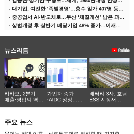
김동관·정기선·구형모…재계, 1980년대생 전성시대
대기업, 여전한 ‘족벌경영’…총수 일가 407명 등기임원
중공업서 AI·반도체로…두산 ‘체질개선’ 남은 과제는
상법개정 후 상반기 배당기업 48% 증가…이재용 배당액 728억 1위
뉴스리듬
카카오, 2분기
가입자 증가
배터리 3사, 호남
매출·영업익 역대
·AIDC 성장…
ESS 시장서
최대…에이전트
SKT 2분기 성장
‘격돌’
AI 수익화 관건
본궤도
주요 뉴스
문제는 전대 이후…선호투표제로 뒤집힐 땐 '지지층