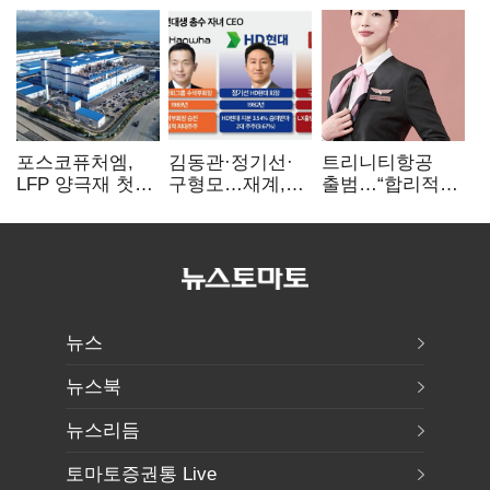
포스코퓨처엠,
김동관·정기선·
트리니티항공
LFP 양극재 첫
구형모…재계,
출범…“합리적
대규모 공급…
1980년대생
가격·기대 이상
ESS 시장 공략
전성시대
서비스로 승부”
뉴스
뉴스북
뉴스리듬
토마토증권통 Live