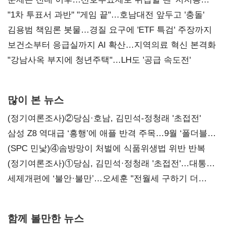
불복'
"1차 투표서 과반" "게임 끝"…호남대전 앞두고 '충돌'
김용범 책임론 봇물…경질 요구에 'ETF 특검' 주장까지
보건소부터 응급실까지 AI 확산…지역의료 혁신 본격화
"강남사옥 부지에 청년주택"…LH도 '공급 속도전'
많이 본 뉴스
(정기여론조사)②당심·호남, 김민석-정청래 '초접전'
삼성 Z8 역대급 ‘흥행’에 애플 반격 주목…9월 ‘폴더블
대전’
(SPC 민낯)④솜방망이 처벌에 식품위생법 위반 반복
(정기여론조사)①당심, 김민석·정청래 '초접전'…대통령
지지도 '50% 아래로'(종합)
세제개편에 ‘불안·불만’…오세훈 "전월세 구하기 더
힘들어질 것"
함께 볼만한 뉴스