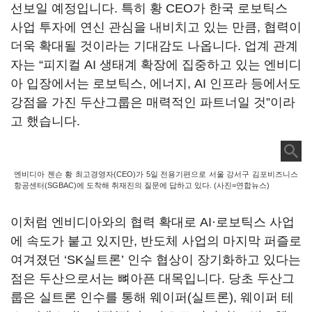
선보일 예정입니다
.
특히 황
CEO
가 한국 로보틱스
사업 투자에 연신 관심을 내비치고 있는 만큼
,
협력이
더욱 확대될 것이라는 기대감도 나옵니다
.
업계 관계
자는
“
피지컬
AI
생태계 확장에 집중하고 있는 엔비디
아 입장에서는 로보틱스
,
에너지
, AI
인프라 등에서도
강점을 가진 두산그룹은 매력적인 파트너일 것
”
이라
고 했습니다
.
엔비디아 젠슨 황 최고경영자(CEO)가 5일 전용기편으로 서울 강서구 김포비즈니스
항공센터(SGBAC)에 도착해 취재진의 질문에 답하고 있다. (사진=연합뉴스)
이처럼 엔비디아와의 협력 확대로
AI
·로보틱스 사업
에 속도가 붙고 있지만
,
반도체 사업의 마지막 퍼즐로
여겨졌던
‘SK
실트론
’
인수 협상이 장기화하고 있다는
점은 두산으로서는 뼈아픈 대목입니다
.
당초 두산그
룹은 실트론 인수를 통해 웨이퍼
(
실트론
),
웨이퍼 테