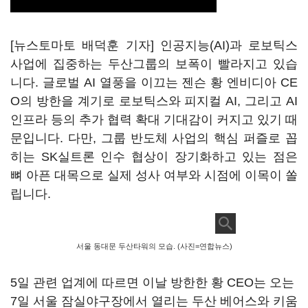
[뉴스토마토 배덕훈 기자] 인공지능
(AI)
과 로보틱스
사업에 집중하는 두산그룹의 보폭이 빨라지고 있습
니다
.
글로벌
AI
열풍을 이끄는 젠슨 황 엔비디아
CE
O
의 방한을 계기로 로보틱스와 피지컬
AI,
그리고
AI
인프라 등의 추가 협력 확대 기대감이 커지고 있기 때
문입니다
.
다만
,
그룹 반도체 사업의 핵심 퍼즐로 꼽
히는
SK
실트론 인수 협상이 장기화하고 있는 점은
뼈 아픈 대목으로 실제 성사 여부와 시점에 이목이 쏠
립니다
.
서울 동대문 두산타워의 모습. (사진=연합뉴스)
5
일 관련 업계에 따르면 이날 방한한 황
CEO
는 오는
7
일 서울 잠실야구장에서 열리는 두산 베어스와 키움