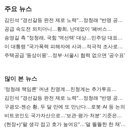
주요 뉴스
김민석 "경선갈등 완전 제로 노력"…정청래 "반명 공세
사과부터"
공급 속도전 외치더니…황희, 난데없이 '폐버스
리모델링' 제안
송영길 측 "정청래, 국힘 '역선택' 대상…민주당 대표로
총선 지휘 못해"
이 대통령 "국가폭력 피해자에 사과…적극적 조사로
진실 밝혀야"
주택공급 '동상이몽'…정부·서울시 협력 없으면 '공수표'
많이 본 뉴스
'정청래 책임론' 꺼낸 친명계…친청계는 추가투표
때리기
김민석 "경선갈등 완전 제로 노력"…정청래 "반명 공세
사과부터"
구광모-젠슨 황, 두 달 만에 또 만난다…로봇·AI 등 논의
비트코인도 국가자산으로…'보관·평가·처분' 기준은
숙제
(현장+)"팔 생각 접고 호가 높여요"…'덜 똘똘한 한 채'