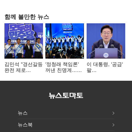
20억 키맞추기
함께 볼만한 뉴스
김민석 "경선갈등
'정청래 책임론'
이 대통령, '공급'
완전 제로
꺼낸 친명계…
팔
노력"…정청래
친청계는
걷어붙였는데…
"반명 공세
추가투표 때리기
여 내부선
사과부터"
'부동산
망언'(종합)
뉴스
뉴스북