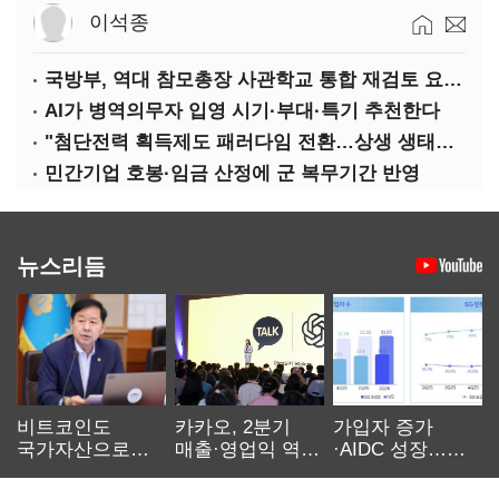
이석종
국방부, 역대 참모총장 사관학교 통합 재검토 요구에 "다양한 의견 수렴해 합리적 시스템 만들 것"
AI가 병역의무자 입영 시기·부대·특기 추천한다
"첨단전력 획득제도 패러다임 전환…상생 생태계 조성해 대체불가 K-방산 도약"
민간기업 호봉·임금 산정에 군 복무기간 반영
뉴스리듬
비트코인도
카카오, 2분기
가입자 증가
국가자산으로…'
매출·영업익 역대
·AIDC 성장…
보관·평가·처분'
최대…에이전트
SKT 2분기 성장
기준은 숙제
AI 수익화 관건
본궤도