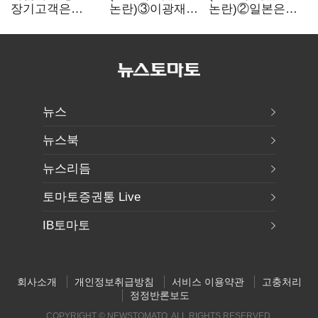
장기고객은
논란)③이광재
논란)②일본은
CEO가 직접
"과속 잡더라도
5년
챙긴다
자동차 없애지는
기다려주는데
말아야"
우리는 당장
퇴출?…
시간만으론
부족한 코스닥
구하기
뉴스
뉴스북
뉴스리듬
토마토증권통 Live
IB토마토
회사소개
개인정보취급방침
서비스 이용약관
고충처리
정정반론보도
COPYRIGHT © NEWSTOMATO. ALL RIGHTS RESERVED.