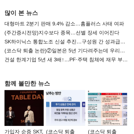
많이 본 뉴스
대형마트 2분기 판매 9.4% 감소…홈플러스 사태 여파
(주간증시전망)지수보다 종목…선별 장세 이어진다
SK하이닉스 통합노조 신설 추진…구성원 간 성과급
불만 확산
(코스닥 퇴출 논란)②일본은 5년 기다려주는데 우리는
당장 퇴출?…시간만으론 부족한 코스닥 구하기
건설 한계기업 5년 새 3배↑…PF·주택 침체에 재무 부담
확대
함께 볼만한 뉴스
가입자 순증 SKT,
(코스닥 퇴출
(코스닥 퇴출