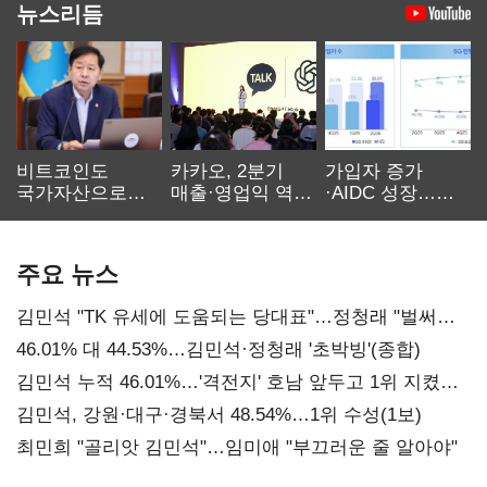
뉴스리듬
비트코인도
카카오, 2분기
가입자 증가
국가자산으로…'
매출·영업익 역대
·AIDC 성장…
보관·평가·처분'
최대…에이전트
SKT 2분기 성장
기준은 숙제
AI 수익화 관건
본궤도
주요 뉴스
김민석 "TK 유세에 도움되는 당대표"…정청래 "벌써
대표된 양 당직 배분"
46.01% 대 44.53%…김민석·정청래 '초박빙'(종합)
김민석 누적 46.01%…'격전지' 호남 앞두고 1위 지켰다
(2보)
김민석, 강원·대구·경북서 48.54%…1위 수성(1보)
최민희 "골리앗 김민석"…임미애 "부끄러운 줄 알아야"