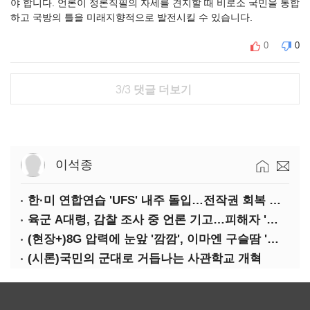
야 합니다. 언론이 정론직필의 자세를 견지할 때 비로소 국민을 통합
하고 국방의 틀을 미래지향적으로 발전시킬 수 있습니다.
0
0
3/3
댓글 더보기
이석종
한·미 연합연습 'UFS' 내주 돌입…전작권 회복 카운트다운
육군 A대령, 감찰 조사 중 언론 기고…피해자 '부글부글'
(현장+)8G 압력에 눈앞 '깜깜', 이마엔 구슬땀 '뚝뚝'…화려한 에어쇼 뒤 땀방울
(시론)국민의 군대로 거듭나는 사관학교 개혁