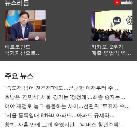
뉴스리듬
비트코인도
카카오, 2분기
국가자산으로…'
매출·영업익 역대
보관·평가·처분'
최대…에이전트
기준은 숙제
AI 수익화 관건
주요 뉴스
"속도전 넘어 전격전"에도…군공항 이전부터 주
52시간까지 '뇌관'
호남은 '김민석' 서울·경기는 '정청래'…최종 승자는
'안갯속'
여야 재검토 놓고 충돌하는 사이…선관위 "투표자 수
오차 당연"
"서울 등록임대 84%비아파트…아파트 규제와
달리해야"
황희, 사흘 만에 고개 숙였지만…'폐버스 청년주택'
후폭풍