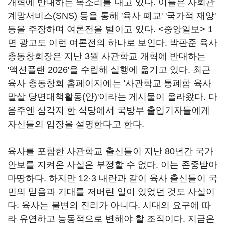
개혁에 반대하는 목소리를 내고 있다. 이들은 사회관
계망서비스(SNS) 등을 통해 '육사 폐교' '국가적 재앙'
등을 주장하며 여론전을 벌이고 있다. <중앙일보> 1
면 광고도 이런 여론전의 하나로 보인다. 박판준 육사
총동창회장은 지난 3월 사관학교 개혁에 반대하는
'액션플랜 2026'을 수립해 실행에 옮기고 있다. 최근
육사 총동창회 홈페이지에는 '사관학교 통폐합 육사
말살 당면대책활동(안)'이라는 게시물이 올라왔다. 다
음주엔 삼각지 한 식당에서 국방부 출입기자들에게
자신들의 입장을 설명한다고 한다.
육사를 포함한 사관학교 출신들이 지난 80년간 국가
안보를 지켜온 사실은 부정할 수 없다. 이는 존중받아
마땅하다. 하지만 12·3 내란과 같이 육사 출신들이 국
민의 믿음과 기대를 저버린 일이 있었던 것도 사실이
다. 육사는 불변의 진리가 아니다. 시대의 요구에 따
라 유연하고 능동적으로 변해야 할 조직이다. 지금은