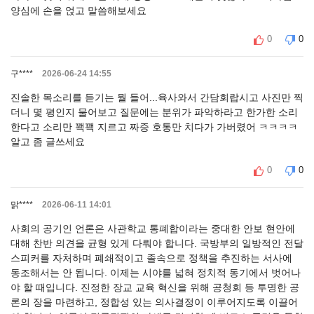
양심에 손을 얹고 말씀해보세요
0
0
구****
2026-06-24 14:55
진솔한 목소리를 듣기는 뭘 들어...육사와서 간담회랍시고 사진만 찍
더니 몇 평인지 물어보고 질문에는 분위가 파악하라고 한가한 소리
한다고 소리만 꽥꽥 지르고 짜증 호통만 치다가 가버렸어 ㅋㅋㅋㅋ
알고 좀 글쓰세요
0
0
맑****
2026-06-11 14:01
사회의 공기인 언론은 사관학교 통폐합이라는 중대한 안보 현안에
대해 찬반 의견을 균형 있게 다뤄야 합니다. 국방부의 일방적인 전달
스피커를 자처하며 폐쇄적이고 졸속으로 정책을 추진하는 서사에
동조해서는 안 됩니다. 이제는 시야를 넓혀 정치적 동기에서 벗어나
야 할 때입니다. 진정한 장교 교육 혁신을 위해 공청회 등 투명한 공
론의 장을 마련하고, 정합성 있는 의사결정이 이루어지도록 이끌어