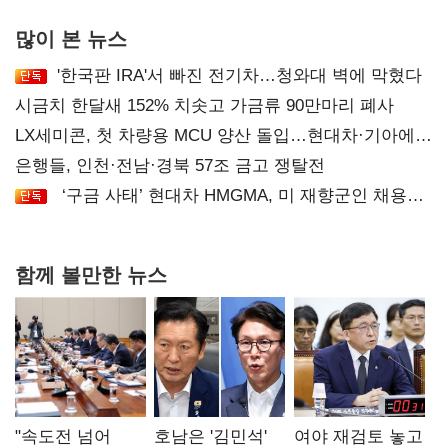
많이 본 뉴스
'한국판 IRA'서 빠진 전기차…청와대 벽에 막혔다
시금치 한달새 152% 치솟고 가금류 90만마리 폐사
LX세미콘, 첫 차량용 MCU 양산 돌입…현대차·기아에
공급
은행들, 인천·전남·경북 57조 금고 쟁탈전
‘구금 사태’ 현대차 HMGMA, 미 재향군인 채용
확대로 분위기 반전
함께 볼만한 뉴스
"속도전 넘어
호남은 '김민석'
여야 재검토 놓고