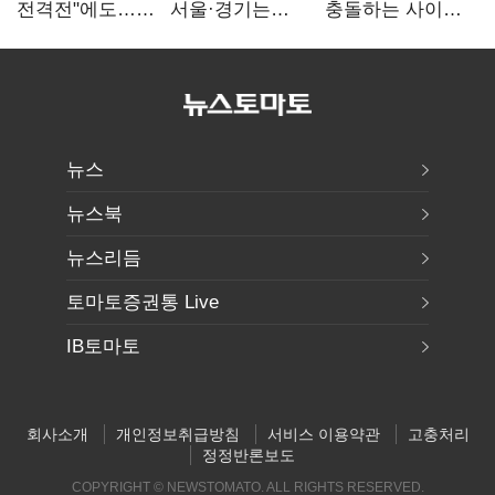
전격전"에도…
서울·경기는
충돌하는 사이…
군공항 이전부터
'정청래'…최종
선관위 "투표자
주 52시간까지
승자는 '안갯속'
수 오차 당연"
'뇌관'
뉴스
뉴스북
뉴스리듬
토마토증권통 Live
IB토마토
회사소개
개인정보취급방침
서비스 이용약관
고충처리
정정반론보도
COPYRIGHT © NEWSTOMATO. ALL RIGHTS RESERVED.