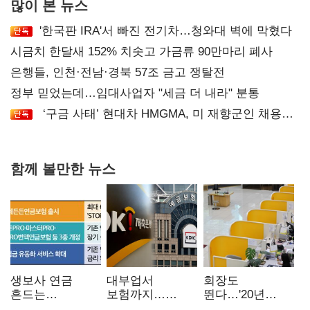
많이 본 뉴스
'한국판 IRA'서 빠진 전기차…청와대 벽에 막혔다
시금치 한달새 152% 치솟고 가금류 90만마리 폐사
은행들, 인천·전남·경북 57조 금고 쟁탈전
정부 믿었는데…임대사업자 "세금 더 내라" 분통
‘구금 사태’ 현대차 HMGMA, 미 재향군인 채용
확대로 분위기 반전
함께 볼만한 뉴스
생보사 연금
대부업서
회장도
흔드는
보험까지…
뛴다…'20년
'증시변동성·
OK금융,
신한' vs '청라