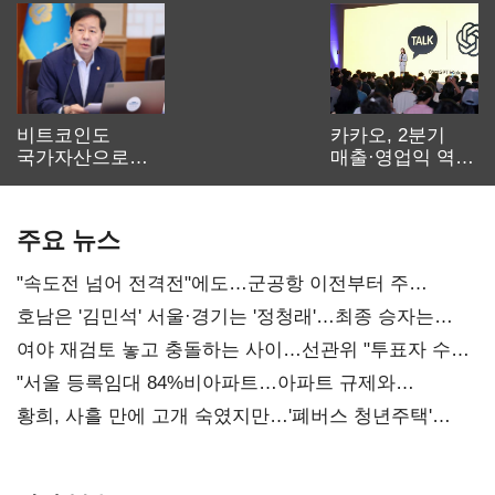
비트코인도
카카오, 2분기
국가자산으로…'
매출·영업익 역대
보관·평가·처분'
최대…에이전트
기준은 숙제
AI 수익화 관건
주요 뉴스
"속도전 넘어 전격전"에도…군공항 이전부터 주
52시간까지 '뇌관'
호남은 '김민석' 서울·경기는 '정청래'…최종 승자는
'안갯속'
여야 재검토 놓고 충돌하는 사이…선관위 "투표자 수
오차 당연"
"서울 등록임대 84%비아파트…아파트 규제와
달리해야"
황희, 사흘 만에 고개 숙였지만…'폐버스 청년주택'
후폭풍