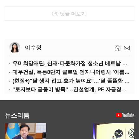
0/0
댓글 더보기
이수정
우미희망재단, 산재·다문화가정 청소년 베트남 해외캠프 성료
대우건설, 목동8단지 글로벌 엔지니어링사 '아룹'과 협업
(현장+)"팔 생각 접고 호가 높여요"…'덜 똘똘한 한 채' 20억 키맞추기
"토지보다 금융이 병목"…건설업계, PF 자금경색 해소 목소리
뉴스리듬