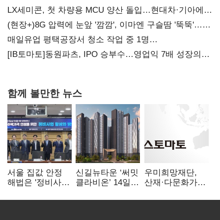
LX세미콘, 첫 차량용 MCU 양산 돌입…현대차·기아에
공급
(현장+)8G 압력에 눈앞 '깜깜', 이마엔 구슬땀 '뚝뚝'…
화려한 에어쇼 뒤 땀방울
매일유업 평택공장서 청소 작업 중 1명
사망…"안전관리체계 재점검"
[IB토마토]동원파츠, IPO 승부수…영업익 7배 성장의
이면은 고객 편중
함께 볼만한 뉴스
서울 집값 안정
신길뉴타운 ‘써밋
우미희망재단,
해법은 '정비사업
클라비온’ 14일
산재·다문화가정
속도전'…공사비·
견본주택 오픈
청소년 베트남
분쟁 해소도 과제
해외캠프 성료