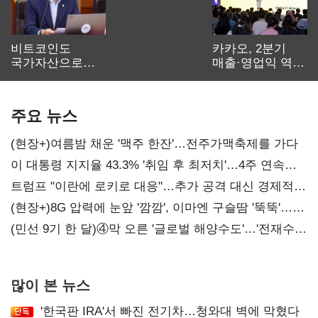
비트코인도
카카오, 2분기
국가자산으로…'
매출·영업익 역대
보관·평가·처분'
최대…에이전트
기준은 숙제
AI 수익화 관건
주요 뉴스
(현장+)여름밤 채운 '맥주 한잔'…전주가맥축제를 가다
이 대통령 지지율 43.3% '취임 후 최저치'…4주 연속
'하락'
트럼프 "이란에 로키로 대응"…추가 공격 대신 경제적
압박 시사
(현장+)8G 압력에 눈앞 '깜깜', 이마엔 구슬땀 '뚝뚝'…
화려한 에어쇼 뒤 땀방울
(민선 9기 한 달)④막 오른 '글로벌 해양수도'…'전재수
리더십' 시험대
많이 본 뉴스
'한국판 IRA'서 빠진 전기차…청와대 벽에 막혔다