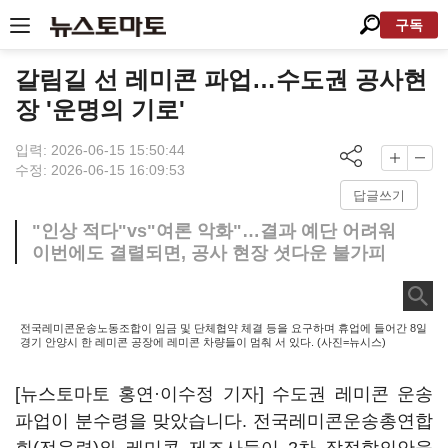
구독
갈림길 선 레미콘 파업…수도권 공사현
장 '운명의 기로'
입력: 2026-06-15 15:50:44
수정: 2026-06-15 16:09:53
답글쓰기
"인상 적다"vs"여론 악화"…결과 예단 어려워
이번에도 결렬되면, 공사 현장 셧다운 불가피
전국레미콘운송노동조합이 임금 및 단체협약 체결 등을 요구하며 휴업에 들어간 8일
경기 안양시 한 레미콘 공장에 레미콘 차량들이 멈춰 서 있다. (사진=뉴시스)
[뉴스토마토 홍연·이수정 기자] 수도권 레미콘 운송
파업이 분수령을 맞았습니다. 전국레미콘운송총연합