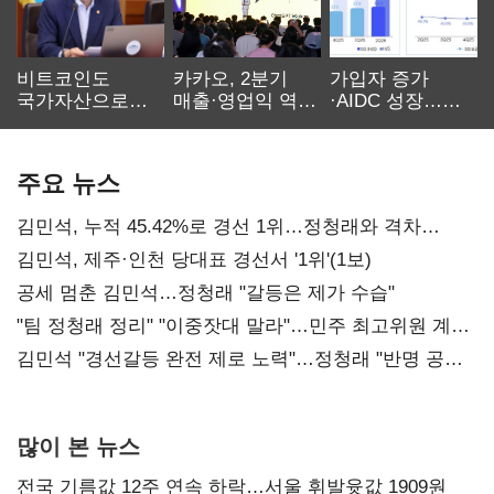
비트코인도
카카오, 2분기
가입자 증가
국가자산으로…'
매출·영업익 역대
·AIDC 성장…
보관·평가·처분'
최대…에이전트
SKT 2분기 성장
기준은 숙제
AI 수익화 관건
본궤도
주요 뉴스
김민석, 누적 45.42%로 경선 1위…정청래와 격차
0.86%p(2보)
김민석, 제주·인천 당대표 경선서 '1위'(1보)
공세 멈춘 김민석…정청래 "갈등은 제가 수습"
"팀 정청래 정리" "이중잣대 말라"…민주 최고위원 계파
다툼 격화
김민석 "경선갈등 완전 제로 노력"…정청래 "반명 공세
사과부터"
많이 본 뉴스
전국 기름값 12주 연속 하락…서울 휘발윳값 1909원