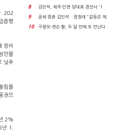
청래와 격차 0.86%p(...
8
김민석, 제주·인천 당대표 경선서 '1
 202
위'(1보)...
9
공세 멈춘 김민석…정청래 "갈등은 제
 급증했
가 수습"
10
구광모-젠슨 황, 두 달 만에 또 만난다…
로봇·AI 등 논...
제 정비
 방안을
로 낮추
 쏠림을
금융권으
년 2%
년 1.