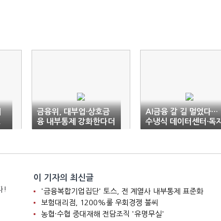
서
금융위, 대부업·상호금
AI금융 갈 길 멀었다…
호
융 내부통제 강화한다더
수냉식 데이터센터·독
니 2년째 ‘방치’
클라우드 ‘전무’
이 기자의 최신글
다!
'금융복합기업집단' 토스, 전 계열사 내부통제 표준화
보험대리점, 1200%룰 우회경쟁 불씨
농협·수협 중대재해 전담조직 '유명무실'