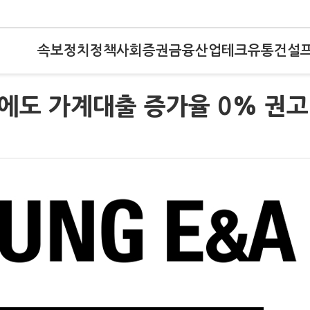
속보
정치
정책
사회
증권
금융
산업
테크
유통
건설
협에도 가계대출 증가율 0% 권고