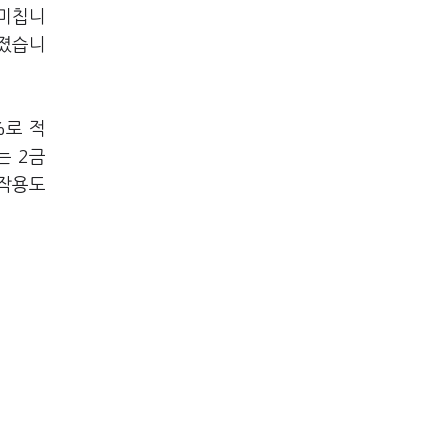
 미칩니
어졌습니
%로 적
는 2금
부작용도