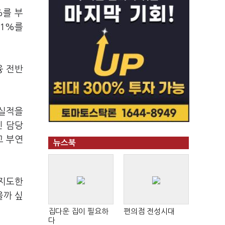
%를 부
 1%를
융 전반
 실적을
신 담당
고 부연
뉴스북
 지도한
을까 싶
집다운 집이 필요하
편의점 전성시대
다