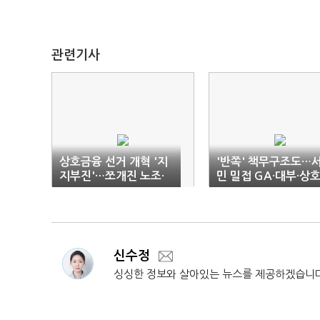
관련기사
상호금융 선거 개혁 '지
'반쪽' 책무구조도…
지부진'…쪼개진 노조·
민 밀접 GA·대부·상
부처·상임위 장벽
금융 등 사각지대
신수정
싱싱한 정보와 살아있는 뉴스를 제공하겠습니