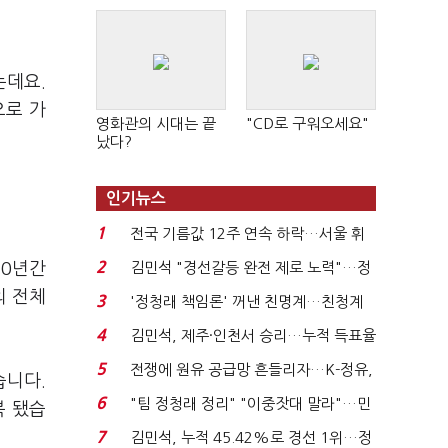
는데요.
으로 가
영화관의 시대는 끝
"CD로 구워오세요"
났다?
인기뉴스
1
전국 기름값 12주 연속 하락…서울 휘
발윳값 1909원...
2
10년간
김민석 "경선갈등 완전 제로 노력"…정
청래 "반명 공세 사...
의 전체
3
'정청래 책임론' 꺼낸 친명계…친청계
는 추가투표 때리기...
4
김민석, 제주·인천서 승리…누적 득표율
'1위 탈환'(종합)...
5
전쟁에 원유 공급망 흔들리자…K-정유,
습니다.
에너지안보 핵심...
6
"팀 정청래 정리" "이중잣대 말라"…민
복 됐습
주 최고위원 계파 다...
7
김민석, 누적 45.42%로 경선 1위…정