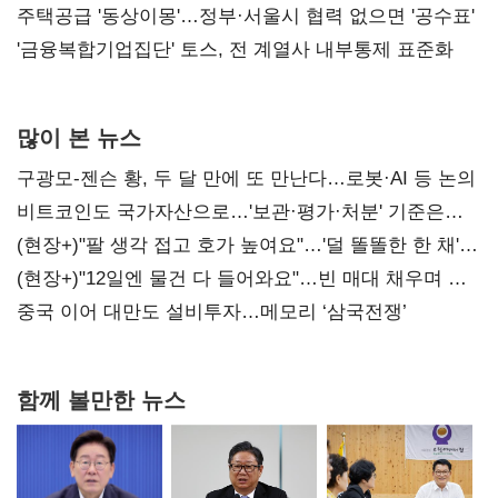
진실 밝혀야"
주택공급 '동상이몽'…정부·서울시 협력 없으면 '공수표'
'금융복합기업집단' 토스, 전 계열사 내부통제 표준화
많이 본 뉴스
구광모-젠슨 황, 두 달 만에 또 만난다…로봇·AI 등 논의
비트코인도 국가자산으로…'보관·평가·처분' 기준은
숙제
(현장+)"팔 생각 접고 호가 높여요"…'덜 똘똘한 한 채'
20억 키맞추기
(현장+)"12일엔 물건 다 들어와요"…빈 매대 채우며 문
연 홈플러스
중국 이어 대만도 설비투자…메모리 ‘삼국전쟁’
함께 볼만한 뉴스