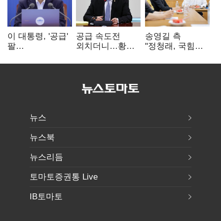
이 대통령, '공급'
공급 속도전
송영길 측
팔
외치더니…황희,
"정청래, 국힘
걷어붙였는데…
난데없이 '폐버스
'역선택' 대상…
여 내부선
리모델링' 제안
민주당 대표로
'부동산
총선 지휘 못해"
망언'(종합)
뉴스
뉴스북
뉴스리듬
토마토증권통 Live
IB토마토