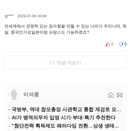
성****
2026-07-06 16:08
전세계에서 경쟁력 있는 잠수함을 만들 수 있는 나라가 우리나라, 독
일, 중국인가요일본이랑 프랑스도 가능하겠죠?
0
0
1/1
댓글 더보기
이석종
국방부, 역대 참모총장 사관학교 통합 재검토 요구에 "다양한 의견 수렴해 합리적 시스템 만들 것"
AI가 병역의무자 입영 시기·부대·특기 추천한다
"첨단전력 획득제도 패러다임 전환…상생 생태계 조성해 대체불가 K-방산 도약"