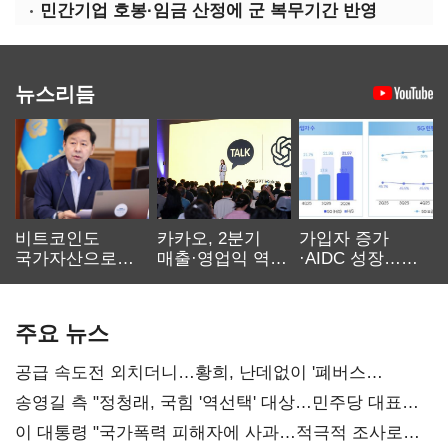
민간기업 호봉·임금 산정에 군 복무기간 반영
뉴스리듬
비트코인도
카카오, 2분기
가입자 증가
국가자산으로…'
매출·영업익 역대
·AIDC 성장…
보관·평가·처분'
최대…에이전트
SKT 2분기 성장
기준은 숙제
AI 수익화 관건
본궤도
주요 뉴스
공급 속도전 외치더니…황희, 난데없이 '폐버스
리모델링' 제안
송영길 측 "정청래, 국힘 '역선택' 대상…민주당 대표로
총선 지휘 못해"
이 대통령 "국가폭력 피해자에 사과…적극적 조사로