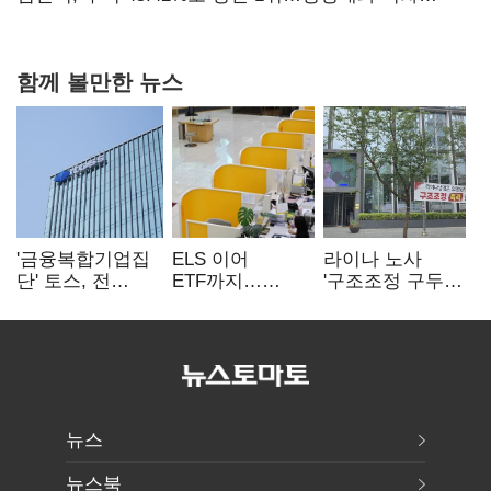
0.86%p(2보)
함께 볼만한 뉴스
'금융복합기업집
ELS 이어
라이나 노사
단' 토스, 전
ETF까지…
'구조조정 구두
계열사 내부통제
고위험상품 판매
합의안' 도출
표준화
제동 걸린 은행
뉴스
뉴스북