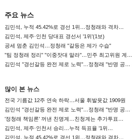
기준은 숙제
AI 수익화 관건
본궤도
주요 뉴스
김민석, 누적 45.42%로 경선 1위…정청래와 격차
0.86%p(2보)
김민석, 제주·인천 당대표 경선서 '1위'(1보)
공세 멈춘 김민석…정청래 "갈등은 제가 수습"
"팀 정청래 정리" "이중잣대 말라"…민주 최고위원 계파
다툼 격화
김민석 "경선갈등 완전 제로 노력"…정청래 "반명 공세
사과부터"
많이 본 뉴스
전국 기름값 12주 연속 하락…서울 휘발윳값 1909원
김민석 "경선갈등 완전 제로 노력"…정청래 "반명 공세
사과부터"
'정청래 책임론' 꺼낸 친명계…친청계는 추가투표
때리기
김민석, 제주·인천서 승리…누적 득표율 '1위
탈환'(종합)
김민석, 누적 45.42%로 경선 1위…정청래와 격차