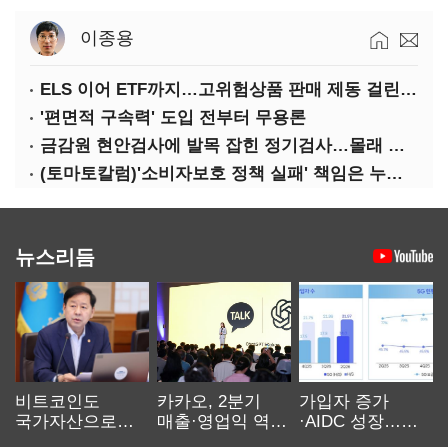
이종용
ELS 이어 ETF까지…고위험상품 판매 제동 걸린 은행
'편면적 구속력' 도입 전부터 무용론
금감원 현안검사에 발목 잡힌 정기검사…몰래 웃는 금융권
(토마토칼럼)'소비자보호 정책 실패' 책임은 누가 지나
뉴스리듬
비트코인도
카카오, 2분기
가입자 증가
국가자산으로…'
매출·영업익 역대
·AIDC 성장…
보관·평가·처분'
최대…에이전트
SKT 2분기 성장