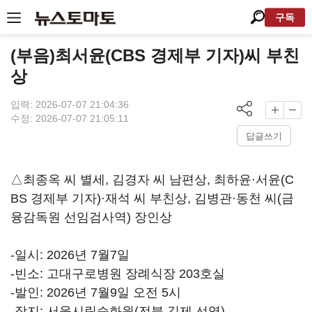
구독
(부음)최서윤(CBS 경제부 기자)씨 부친
상
입력: 2026-07-07 21:04:36
수정: 2026-07-07 21:05:11
답글쓰기
△최종옥 씨 별세, 김경자 씨 남편상, 최하윤·서윤(C
BS 경제부 기자)·재석 씨 부친상, 김병관·동천 씨(금
융감독원 선임검사역) 장인상
-일시: 2026년 7월7일
-빈소: 고대구로병원 장례식장 203호실
-발인: 2026년 7월9일 오전 5시
-장지: 서울시립승화원(전북 김제 선영)