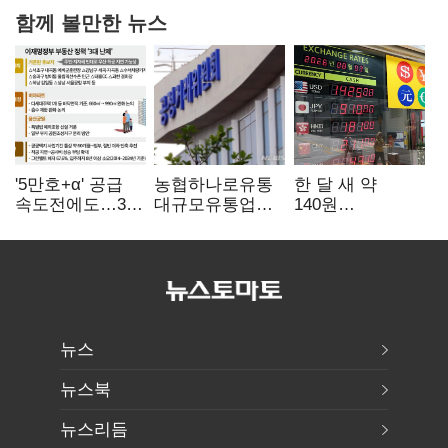
함께 볼만한 뉴스
'5만호+α' 공급
농협하나로유통
한 달 새 약
속도전에도…3대
대규모유통업법
140원
난제 '첩첩산중'
위반 적발…
급락…'역대급
공정위, 과징금
엔저'에 원화
4억6200만원
변곡점
부과
뉴스
뉴스북
뉴스리듬