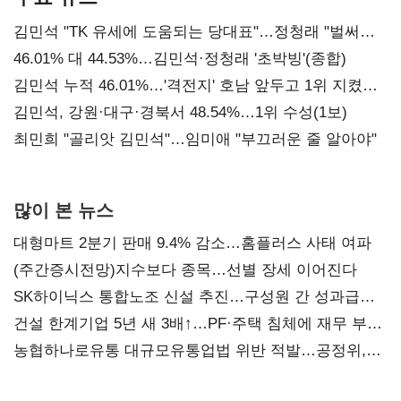
김민석 "TK 유세에 도움되는 당대표"…정청래 "벌써
대표된 양 당직 배분"
46.01% 대 44.53%…김민석·정청래 '초박빙'(종합)
김민석 누적 46.01%…'격전지' 호남 앞두고 1위 지켰다
(2보)
김민석, 강원·대구·경북서 48.54%…1위 수성(1보)
최민희 "골리앗 김민석"…임미애 "부끄러운 줄 알아야"
많이 본 뉴스
대형마트 2분기 판매 9.4% 감소…홈플러스 사태 여파
(주간증시전망)지수보다 종목…선별 장세 이어진다
SK하이닉스 통합노조 신설 추진…구성원 간 성과급
불만 확산
건설 한계기업 5년 새 3배↑…PF·주택 침체에 재무 부담
확대
농협하나로유통 대규모유통업법 위반 적발…공정위,
과징금 4억6200만원 부과