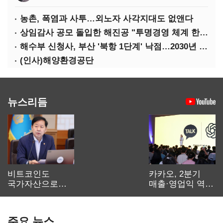
농촌, 폭염과 사투…외노자 사각지대도 없앤다
상임감사 공모 돌입한 해진공 "투명경영 체계 한층 강화"
해수부 신청사, 부산 '북항 1단계' 낙점…2030년 완공 목표
(인사)해양환경공단
뉴스리듬
비트코인도
카카오, 2분기
국가자산으로…'
매출·영업익 역대
보관·평가·처분'
최대…에이전트
기준은 숙제
AI 수익화 관건
주요 뉴스