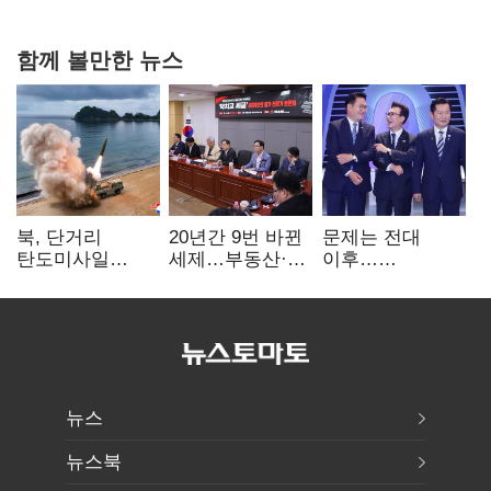
4만278명
함께 볼만한 뉴스
북, 단거리
20년간 9번 바뀐
문제는 전대
탄도미사일
세제…부동산·
이후…
발사…안보실
상속세만
선호투표제로
"즉각 중단 촉구"
건드렸다
뒤집힐 땐
'지지층 불복'
뉴스
뉴스북