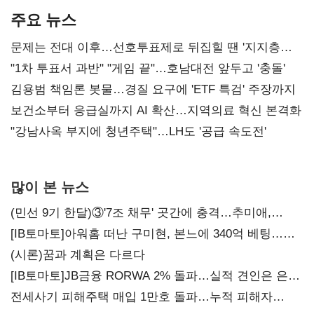
주요 뉴스
문제는 전대 이후…선호투표제로 뒤집힐 땐 '지지층
불복'
"1차 투표서 과반" "게임 끝"…호남대전 앞두고 '충돌'
김용범 책임론 봇물…경질 요구에 'ETF 특검' 주장까지
보건소부터 응급실까지 AI 확산…지역의료 혁신 본격화
"강남사옥 부지에 청년주택"…LH도 '공급 속도전'
많이 본 뉴스
(민선 9기 한달)③'7조 채무' 곳간에 충격…추미애,
20년만에 '비상재정' 선언 승부수
[IB토마토]아워홈 떠난 구미현, 본느에 340억 베팅…
가족 지배체제 구축
(시론)꿈과 계획은 다르다
[IB토마토]JB금융 RORWA 2% 돌파…실적 견인은 은행
아닌 캐피탈
전세사기 피해주택 매입 1만호 돌파…누적 피해자