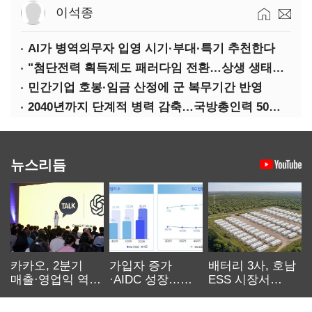
이석종
AI가 병역의무자 입영 시기·부대·특기 추천한다
"첨단전력 획득제도 패러다임 전환…상생 생태계 조성해 대체불가 K-방산 도약"
민간기업 호봉·임금 산정에 군 복무기간 반영
2040년까지 단계적 병력 감축…국방총인력 50만 목표 2차 국방개혁 착수
뉴스리듬
카카오, 2분기
가입자 증가
배터리 3사, 호남
매출·영업익 역대
·AIDC 성장…
ESS 시장서
최대…에이전트
SKT 2분기 성장
‘격돌’
AI 수익화 관건
본궤도