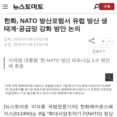
구독
한화, NATO 방산포럼서 유럽 방산 생
태계·공급망 강화 방안 논의
입력: 2026-07-08 14:52:58
수정: 2026-07-08 14:52:58
답글쓰기
이재명 대통령 '한-NATO 방산 파트너십 2.0' 제안
에 호응
야첵 치렉 한화에어로스페이스 유럽법인장이 7일(현지시간) 북대서양조약기구(NAT
O) 정상회의를 계기로 튀르키예 앙카라에서 한화에어로스페이스가 주최한 네트워킹
리셉션에서 기조 발언을 하고 있다.(사진=한화에어로스페이스)
[뉴스토마토 이석종 국방전문기자]
한화에어로스페
이스(012450)
는 8일 "북대서양조약기구(NATO) 정상