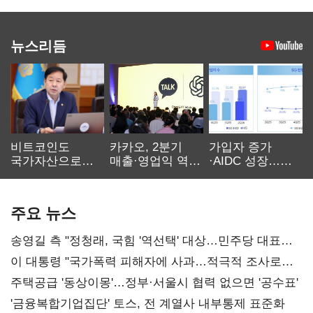
뉴스리듬
비트코인도
카카오, 2분기
가입자 증가
국가자산으로…'
매출·영업익 역대
·AIDC 성장…
보관·평가·처분'
최대…에이전트
SKT 2분기 성장
기준은 숙제
AI 수익화 관건
본궤도
주요 뉴스
송영길 측 "정청래, 국힘 '역선택' 대상…민주당 대표로
총선 지휘 못해"
이 대통령 "국가폭력 피해자에 사과…적극적 조사로
진실 밝혀야"
주택공급 '동상이몽'…정부·서울시 협력 없으면 '공수표'
'금융복합기업집단' 토스, 전 계열사 내부통제 표준화