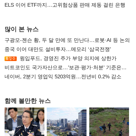
ELS 이어 ETF까지…고위험상품 판매 제동 걸린 은행
많이 본 뉴스
구광모-젠슨 황, 두 달 만에 또 만난다…로봇·AI 등 논의
중국 이어 대만도 설비투자…메모리 ‘삼국전쟁’
윙입푸드, 경영진 주가 부양 의지에 상한가
비트코인도 국가자산으로…'보관·평가·처분' 기준은
숙제
네이버, 2분기 영업익 5203억원…전년비 0.2% 감소
함께 볼만한 뉴스