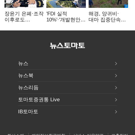
장윤기 은폐·조작
'FDI 실적
해경, 양귀비·
이후로도
10%'·'개발현안
대마 집중단속…
정보유출·
산적'…
4개월 동안
내부비위…경찰
인천경제청장
249명 검거
신뢰는 어디에
구원투수 찾기
뉴스
뉴스북
뉴스리듬
토마토증권통 Live
IB토마토