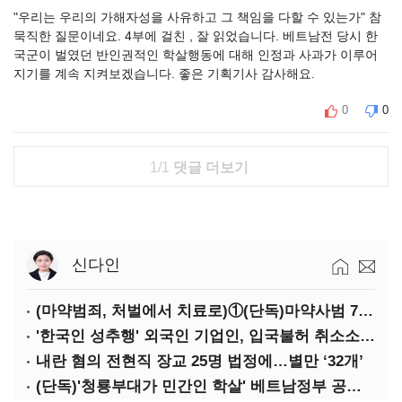
"우리는 우리의 가해자성을 사유하고 그 책임을 다할 수 있는가" 참
묵직한 질문이네요. 4부에 걸친 , 잘 읽었습니다. 베트남전 당시 한
국군이 벌였던 반인권적인 학살행동에 대해 인정과 사과가 이루어
지기를 계속 지켜보겠습니다. 좋은 기획기사 감사해요.
0
0
1/1
댓글 더보기
신다인
(마약범죄, 처벌에서 치료로)①(단독)마약사범 7400명 시대, 담장 안 '치료 혁명'…광주교도소의 도전
'한국인 성추행' 외국인 기업인, 입국불허 취소소송 '패'
내란 혐의 전현직 장교 25명 법정에…별만 ‘32개’
(단독)'청룡부대가 민간인 학살' 베트남정부 공문 첫 확인