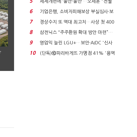
5
세제개편에 ‘불안·불만’…오세훈 "전월
세 구하기 더 ...
6
기업은행, 소비자피해보상 부실심사·보
이스피싱 공시 ...
7
경상수지 또 역대 최고치…사상 첫 400
억달러에 '3% 성...
8
삼전닉스 “주주환원 확대 방안 마련”…
로이터에 성명...
9
영업익 늘린 LGU+…보안·AIDC '신사
업 드라이브'...
10
’
(단독)⑩파리바게뜨 가맹점 41% '용역
제빵기사 없어'…고...