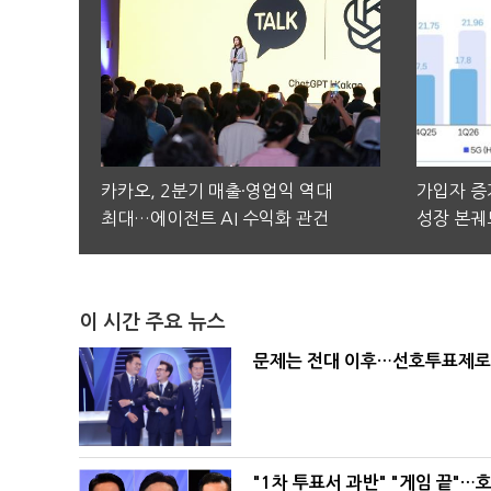
카카오, 2분기 매출·영업익 역대
가입자 증가
최대…에이전트 AI 수익화 관건
성장 본궤
이 시간 주요 뉴스
문제는 전대 이후…선호투표제로 
"1차 투표서 과반" "게임 끝"…