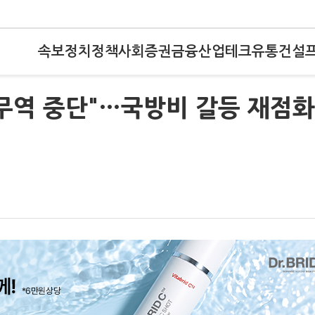
속보
정치
정책
사회
증권
금융
산업
테크
유통
건설
무역 중단"…국방비 갈등 재점화