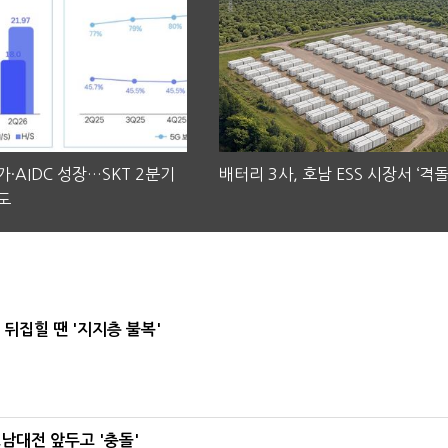
·AIDC 성장…SKT 2분기
배터리 3사, 호남 ESS 시장서 ‘격돌
도
뒤집힐 땐 '지지층 불복'
호남대전 앞두고 '충돌'