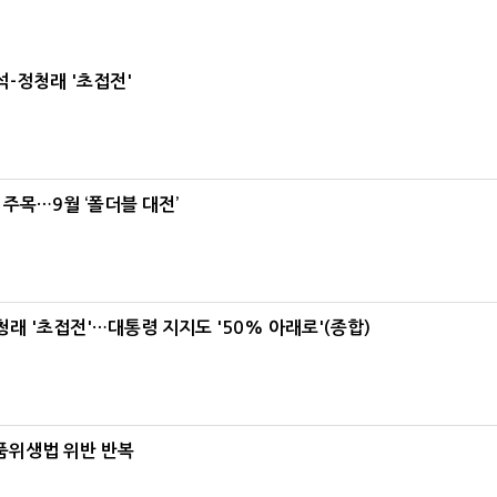
-정청래 '초접전'
 주목…9월 ‘폴더블 대전’
래 '초접전'…대통령 지지도 '50% 아래로'(종합)
식품위생법 위반 반복