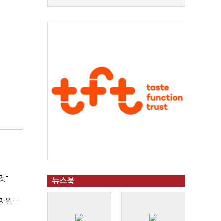
것"
뉴스북
'상시근로자 수 아닌 산업재해 위험도'…김재섭, 산재예방 지원기준 손질