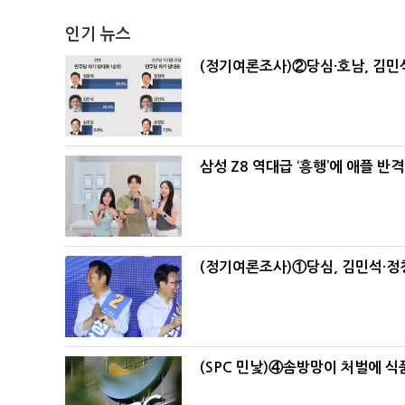
인기 뉴스
(정기여론조사)②당심·호남, 김민석
삼성 Z8 역대급 ‘흥행’에 애플 반격
(정기여론조사)①당심, 김민석·정청
(SPC 민낯)④솜방망이 처벌에 