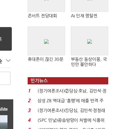
콘서트 전당대회
AI 인재 쟁탈전
휴대폰이 끊긴 30분
부동산 동상이몽, 국
순
민만 불안하다
인기뉴스
1
(정기여론조사)②당심·호남, 김민석-정
청래 '초접전'...
2
삼성 Z8 역대급 ‘흥행’에 애플 반격 주
목…9월 ‘폴...
3
(정기여론조사)①당심, 김민석·정청래
'초접전'…대통령 ...
4
(SPC 민낯)④솜방망이 처벌에 식품위
생법 위반 반복...