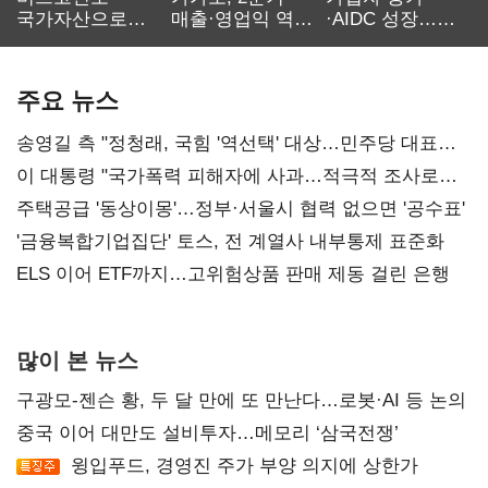
국가자산으로…'
매출·영업익 역대
·AIDC 성장…
보관·평가·처분'
최대…에이전트
SKT 2분기 성장
기준은 숙제
AI 수익화 관건
본궤도
주요 뉴스
송영길 측 "정청래, 국힘 '역선택' 대상…민주당 대표로
총선 지휘 못해"
이 대통령 "국가폭력 피해자에 사과…적극적 조사로
진실 밝혀야"
주택공급 '동상이몽'…정부·서울시 협력 없으면 '공수표'
'금융복합기업집단' 토스, 전 계열사 내부통제 표준화
ELS 이어 ETF까지…고위험상품 판매 제동 걸린 은행
많이 본 뉴스
구광모-젠슨 황, 두 달 만에 또 만난다…로봇·AI 등 논의
중국 이어 대만도 설비투자…메모리 ‘삼국전쟁’
윙입푸드, 경영진 주가 부양 의지에 상한가