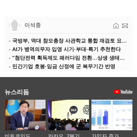
이석종
국방부, 역대 참모총장 사관학교 통합 재검토 요구에 "다양한 의견 수렴해 합리적 시스템 만들 것"
AI가 병역의무자 입영 시기·부대·특기 추천한다
"첨단전력 획득제도 패러다임 전환…상생 생태계 조성해 대체불가 K-방산 도약"
민간기업 호봉·임금 산정에 군 복무기간 반영
뉴스리듬
비트코인도
카카오, 2분기
가입자 증가