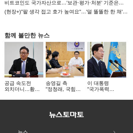
비트코인도 국가자산으로…'보관·평가·처분' 기준은
숙제
(현장+)"팔 생각 접고 호가 높여요"…'덜 똘똘한 한 채'
20억 키맞추기
함께 볼만한 뉴스
공급 속도전
송영길 측
이 대통령
외치더니…황희,
"정청래, 국힘
"국가폭력
난데없이 '폐버스
'역선택' 대상…
피해자에 사과…
리모델링' 제안
민주당 대표로
적극적 조사로
총선 지휘 못해"
진실 밝혀야"
뉴스