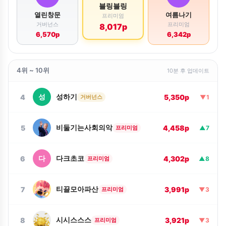
블링블링
열린창문
여름나기
프리미엄
거버넌스
프리미엄
8,017p
6,570p
6,342p
4위 ~ 10위
10분 후 업데이트
성
성하기
4
5,350p
거버넌스
▼1
비둘기는사회의악
5
4,458p
프리미엄
▲7
다
다크초코
6
4,302p
프리미엄
▲8
티끌모아파산
7
3,991p
프리미엄
▼3
시시스스스
8
3,921p
프리미엄
▼3