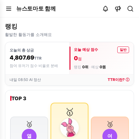
뉴스토마토 함께
랭킹
활발한 활동가를 소개해요
오늘 예상 점수
일반
오늘의 총 상금
4,807.69
0
TTR
점
참여 유저가 점수 비율로 분배
랭킹
0위
· 예상
0원
내일 08:50 AI 정산
TTR이란? ⓘ
TOP 3
🥇
🥈
🥉
열
여