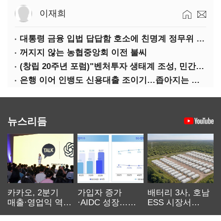
이재희
대통령 금융 입법 답답함 호소에 친명계 정무위 무더기 지원
꺼지지 않는 농협중앙회 이전 불씨
(창립 20주년 포럼)"벤처투자 생태계 조성, 민간자본이 주도해야"
은행 이어 인뱅도 신용대출 조이기…좁아지는 급전 창구
뉴스리듬
카카오, 2분기
가입자 증가
배터리 3사, 호남
매출·영업익 역대
·AIDC 성장…
ESS 시장서
최대…에이전트
SKT 2분기 성장
‘격돌’