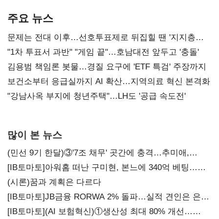
AI 수익화 관건
본궤도
주요 뉴스
문제는 전대 이후…선호투표제로 뒤집힐 땐 '지지층
불복'
"1차 투표서 과반" "게임 끝"…호남대전 앞두고 '충돌'
김용범 책임론 봇물…경질 요구에 'ETF 특검' 주장까지
보건소부터 응급실까지 AI 확산…지역의료 혁신 본격화
"강남사옥 부지에 청년주택"…LH도 '공급 속도전'
많이 본 뉴스
(민선 9기 한달)③'7조 채무' 곳간에 충격…추미애,
20년만에 '비상재정' 선언 승부수
[IB토마토]아워홈 떠난 구미현, 본느에 340억 베팅…
가족 지배체제 구축
(시론)꿈과 계획은 다르다
[IB토마토]JB금융 RORWA 2% 돌파…실적 견인은 은행
아닌 캐피탈
[IB토마토](AI 보험혁신)①생산성 최대 80% 개선…