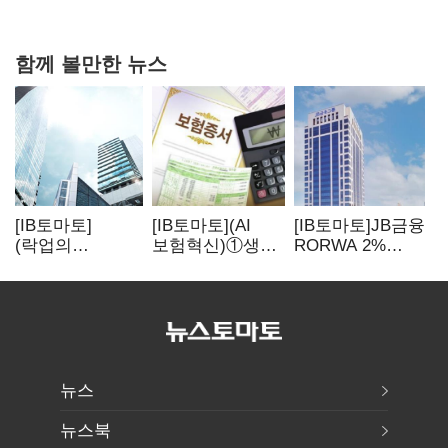
현실은 '실행 격차'
함께 볼만한 뉴스
[IB토마토]
[IB토마토](AI
[IB토마토]JB금융
(락업의
보험혁신)①생산
RORWA 2%
두얼굴)②공모가
성 최대 80%
돌파…실적
뛰자 첫날
개선…현실은
견인은 은행 아닌
매도…FI 엑시트
'실행 격차'
캐피탈
전략 갈렸다
뉴스
뉴스북