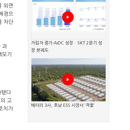
를 외면
 배경으
을 차단
가입자 증가·AIDC 성장…SKT 2분기 성
 과
장 본궤도
책모기
화됐다
의 고
배터리 3사, 호남 ESS 시장서 ‘격돌’
상조치가