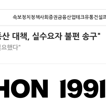
속보
정치
정책
사회
증권
금융
산업
테크
유통
건설
산 대책, 실수요자 불편 송구"
필요했다"