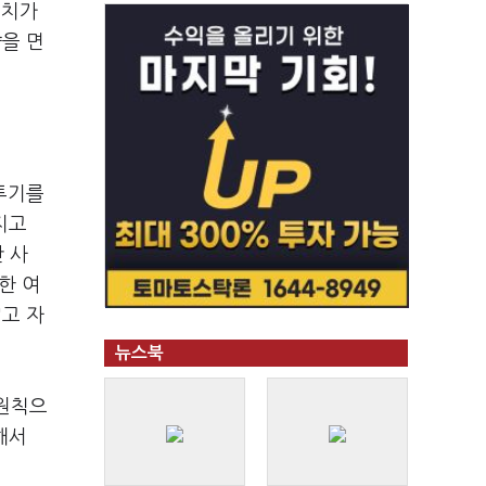
조치가
향을 면
 투기를
지고
 사
한 여
고 자
뉴스북
 원칙으
해서