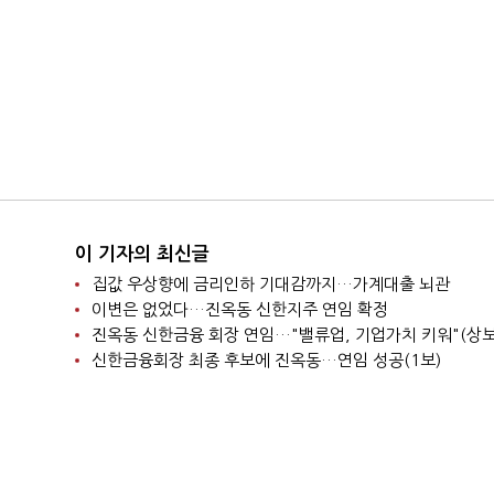
이 기자의 최신글
집값 우상향에 금리인하 기대감까지…가계대출 뇌관
이변은 없었다…진옥동 신한지주 연임 확정
진옥동 신한금융 회장 연임…"밸류업, 기업가치 키워"(상보
신한금융회장 최종 후보에 진옥동…연임 성공(1보)