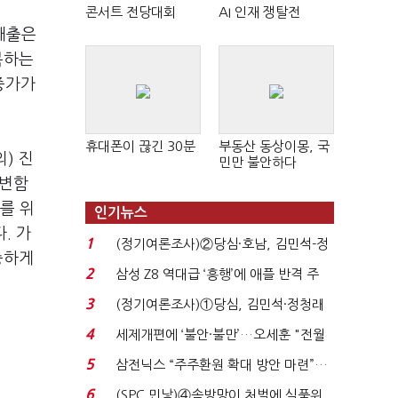
콘서트 전당대회
AI 인재 쟁탈전
대출은
복하는
증가가
휴대폰이 끊긴 30분
부동산 동상이몽, 국
) 진
민만 불안하다
 변함
를 위
인기뉴스
. 가
1
(정기여론조사)②당심·호남, 김민석-정
중하게
청래 '초접전'...
2
삼성 Z8 역대급 ‘흥행’에 애플 반격 주
목…9월 ‘폴...
3
(정기여론조사)①당심, 김민석·정청래
'초접전'…대통령 ...
4
세제개편에 ‘불안·불만’…오세훈 "전월
세 구하기 더 ...
5
삼전닉스 “주주환원 확대 방안 마련”…
로이터에 성명...
6
(SPC 민낯)④솜방망이 처벌에 식품위