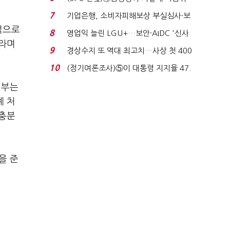
생법 위반 반복...
7
기업은행, 소비자피해보상 부실심사·보
이스피싱 공시 ...
적으로
8
영업익 늘린 LGU+…보안·AIDC '신사
"라며
업 드라이브'...
9
경상수지 또 역대 최고치…사상 첫 400
억달러에 '3% 성...
10
(정기여론조사)⑤이 대통령 지지율 47.
7%…일주일 만에 ...
여부는
계 처
 충분
을 준