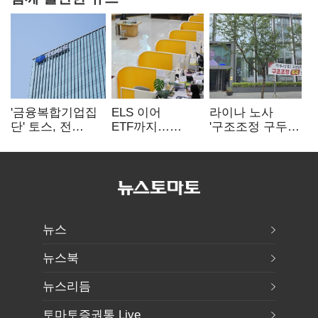
'금융복합기업집
ELS 이어
라이나 노사
단' 토스, 전
ETF까지…
'구조조정 구두
계열사 내부통제
고위험상품 판매
합의안' 도출
표준화
제동 걸린 은행
뉴스
뉴스북
뉴스리듬
토마토증권통 Live