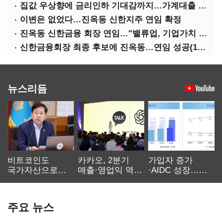
집값 우상향에 금리인하 기대감까지…가계대출 뇌관
이변은 없었다…진옥동 신한지주 연임 확정
진옥동 신한금융 회장 연임…"밸류업, 기업가치 키워"(상보)
신한금융회장 최종 후보에 진옥동…연임 성공(1보)
뉴스리듬
비트코인도
카카오, 2분기
가입자 증가
국가자산으로…'
매출·영업익 역대
·AIDC 성장…
보관·평가·처분'
최대…에이전트
SKT 2분기 성장
기준은 숙제
AI 수익화 관건
본궤도
주요 뉴스