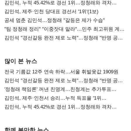
김민석, 누적 45.42%로 경선 1위…정청래와 격차
0.86%p(2보)
김민석, 제주·인천 당대표 경선서 '1위'(1보)
공세 멈춘 김민석…정청래 "갈등은 제가 수습"
"팀 정청래 정리" "이중잣대 말라"…민주 최고위원 계파
다툼 격화
김민석 "경선갈등 완전 제로 노력"…정청래 "반명 공세
사과부터"
많이 본 뉴스
전국 기름값 12주 연속 하락…서울 휘발윳값 1909원
김민석 "경선갈등 완전 제로 노력"…정청래 "반명 공세
사과부터"
'정청래 책임론' 꺼낸 친명계…친청계는 추가투표
때리기
김민석, 제주·인천서 승리…누적 득표율 '1위
탈환'(종합)
김민석, 누적 45.42%로 경선 1위…정청래와 격차
0.86%p(2보)
함께 볼만한 뉴스